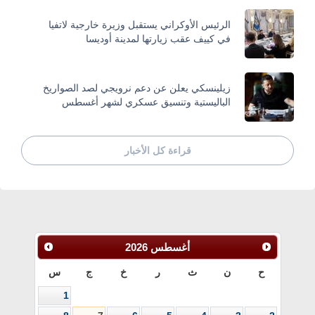
الرئيس الأوكراني يستقبل وزيرة خارجية لاتفيا
في كييف عقب زيارتها لمدينة أوديسا
زيلينسكي يعلن عن دعم نرويجي لصد الصواريخ
الباليستية وتنسيق عسكري لشهر أغسطس
قراءة كل الأخبار
أغسطس
2026
ح
ن
ث
ر
خ
ج
س
1