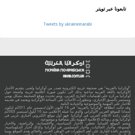
تابعونا عبر تويتر
Tweets by ukraineinarabi
"أوكرانيا بالعربية" هي صحيفة عربية الكترونية تصدر من أوكرانيا وتُعنى بتقديم الأخبار
الأوكرانية باللغة العربية ساعية بذلك الى تكوين صورة اعلامية عربية واضحة حول
أوكرانيا مركزة على اهتمامات القارئ العربي، ويتم تحديث موقع الصحيفة بشكل يومي
ومستمر بالسبق الإخباري، وبتطورات الأحداث على الساحة الأوكرانية ويعتمد في تقديمه
للاخبار على المهنية والموضوعية والحيادية التامة.
وقد جائت انطلاقة "أوكرانيا بالعربية" في 16 كانون الأول/ديسمبر عام 2011م لتكون
امتدادا للموقع العربي الاوكراني والذي بدأ عمله الاعلامي منذ 16 أيلول/سبتمبر 2003م
لتكون رائدة الاعلام العربي في أوكرانيا. فهو أول موقع الكتروني أخباري عربي في
أوكرانيا يؤدي رسالته الاعلامية المهنية بكل شفافية و موضوعية.
ويضم الموقع أقساماً تغطي: الأخبار السياسية، والاقتصادية، والرياضية، والاخبار
المتنوعة، وأخبار الجاليات، وأخبار المسلمين في أوكرانيا وكذلك أخبار الدبلوماسية،
ولتقديم نافذة للقارئ على أهم التطورات في الوطن العربي والعالم يقدم الموقع يوميا
أقوال الصحف العربية والعالمية. كما ويضم الموقع قسم "فيديو" الذي يضم تقارير