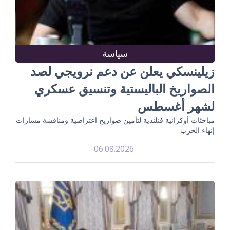
سياسة
زيلينسكي يعلن عن دعم نرويجي لصد
الصواريخ الباليستية وتنسيق عسكري
لشهر أغسطس
مباحثات أوكرانية فنلندية لتأمين صواريخ اعتراضية ومناقشة مسارات
إنهاء الحرب
06.08.2026