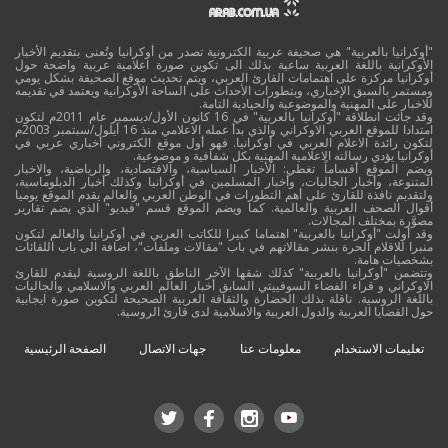
"أوكرانيا بالعربية" هي صحيفة عربية الكترونية تصدر من أوكرانيا وتُعنى بتقديم الأخبار
الأوكرانية باللغة العربية ساعية بذلك الى تكوين صورة اعلامية عربية واضحة حول
أوكرانيا مركزة على اهتمامات القارئ العربي، ويتم تحديث موقع الصحيفة بشكل يومي
ومستمر بالسبق الإخباري، وبتطورات الأحداث على الساحة الأوكرانية ويعتمد في تقديمه
للاخبار على المهنية والموضوعية والحيادية التامة.
وقد جائت انطلاقة "أوكرانيا بالعربية" في 16 كانون الأول/ديسمبر عام 2011م لتكون
امتدادا للموقع العربي الاوكراني والذي بدأ عمله الاعلامي منذ 16 أيلول/سبتمبر 2003م
لتكون رائدة الاعلام العربي في أوكرانيا. فهو أول موقع الكتروني أخباري عربي في
أوكرانيا يؤدي رسالته الاعلامية المهنية بكل شفافية و موضوعية.
ويضم الموقع أقساماً تغطي: الأخبار السياسية، والاقتصادية، والرياضية، والاخبار
المتنوعة، وأخبار الجاليات، وأخبار المسلمين في أوكرانيا وكذلك أخبار الدبلوماسية،
ولتقديم نافذة للقارئ على أهم التطورات في الوطن العربي والعالم يقدم الموقع يوميا
أقوال الصحف العربية والعالمية. كما ويضم الموقع قسم "فيديو" الذي يضم تقارير
مصوَّرة بمختلف المجالات.
وقد أولت "أوكرانيا بالعربية" اهتماما كبيرا للكاتب العربي في أوكرانيا والعالم لتكون
منبرا للاقلام الحرة بنشر مقالاتهم في باب "مقالات وملفات"، اضافة الى باب اللقائات
بشخصيات هامة.
وتتضمن "أوكرانيا بالعربية" كذلك شقها الآخر الناطق باللغة الروسية ليقدم للقارئ
الاوكراني و قراء الفضاء السوفييتي السابق أخبار العالم العربي والاسلامي والجاليات
باللغة الروسية. ناقلة بذلك الحضارة والثقافة العربية الصحيحة لتكوين صورة ايجابية
حول القضايا العربية والدول العربية والاسلامية لدى قارئ الروسية.
تعليمات الاستخدام
معلومات عنا
جهات الاتصال
الصفحة الرئيسية