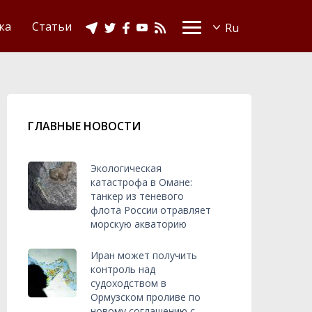
Видео
Ислам в Украине
ка
Статьи
ГЛАВНЫЕ НОВОСТИ
Экологическая
катастрофа в Омане:
танкер из теневого
флота России отравляет
морскую акваторию
Иран может получить
контроль над
судоходством в
Ормузском проливе по
новому соглашению с