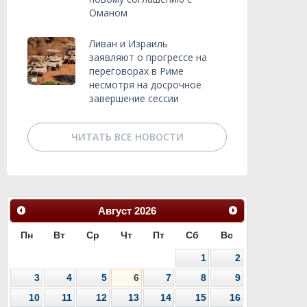
Оманом
Ливан и Израиль
заявляют о прогрессе на
переговорах в Риме
несмотря на досрочное
завершение сессии
ЧИТАТЬ ВСЕ НОВОСТИ
Август
2026
Пн
Вт
Ср
Чт
Пт
Сб
Вс
1
2
3
4
5
6
7
8
9
10
11
12
13
14
15
16