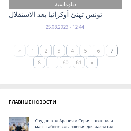
دبلوماسية
تونس تهنئ أوكرانيا بعد الاستقلال
25.08.2023 - 12:44
«
1
2
3
4
5
6
7
8
…
60
61
»
ГЛАВНЫЕ НОВОСТИ
Саудовская Аравия и Сирия заключили
масштабные соглашения для развития