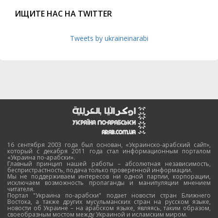
ИЩИТЕ НАС НА TWITTER
Tweets by ukraineinarabi
16 сентября 2003 года был основан, «Украинско-арабский сайт»,
который с декабря 2011 года стал информационным порталом
«Украина по-арабски».
Главный принцип нашей работы – абсолютная независимость,
беспристрастность, подача только проверенной информации.
Мы не поддерживаем интересов ни одной партии, корпорации,
исключаем возможность пропаганды и манипуляции мнением
читателя.
Портал "Украина по-арабски" подает новости стран Ближнего
Востока, а также других мусульманских стран на русском языке,
новости об Украине – на арабском языке, являясь, таким образом,
своеобразным мостом между Украиной и исламским миром.