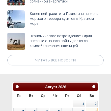
солнечной энергетики
Конец нейтралитета Пакистана на фоне
морского террора хуситов в Красном
море
Экономическое возрождение: Сирия
впервые с начала войны достигла
самообеспечения пшеницей
ЧИТАТЬ ВСЕ НОВОСТИ
Август
2026
Пн
Вт
Ср
Чт
Пт
Сб
Вс
1
2