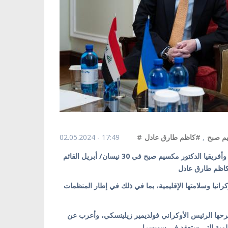
02.05.2024 - 17:49
#كاظم طارق عادل
,
# صبح
كييف/ أوكرانيا بالعربية/ استقبل مبعوث أوكرانيا الخاص للشرق الأوسط وأفريقيا الدكتور مكسيم صبح في 30 نيسان/ أبريل القائم
نيا وسلامتها الإقليمية، بما في ذلك في إطار المنظمات
رحها الرئيس الأوكراني فولديمير زيلينسكي، وأعرب عن