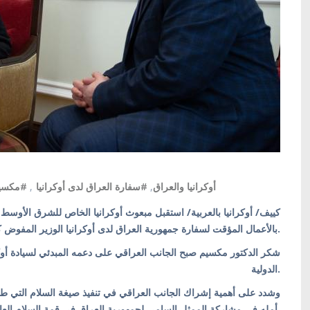
مكسيم
,
#سفارة العراق لدى أوكرانيا
,
#أوكرانيا والعراق
بالأعمال المؤقت لسفارة جمهورية العراق لدى أوكرانيا الوزير المفوض كاظم طارق عادل.
شكر الدكتور مكسيم صبح الجانب العراقي على دعمه المبدئي لسيادة أوكرا
الدولية.
وشدد على أهمية إشراك الجانب العراقي في تنفيذ صيغة السلام التي ط
أمله في مشاركة الممثل السامي لجمهورية العراق في قمة السلام العالمية التي ستعقد في سويسرا.