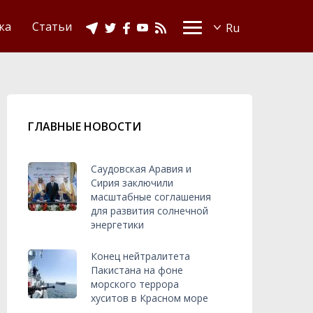
Видео
Ислам в Украине
ка
Статьи
ГЛАВНЫЕ НОВОСТИ
Саудовская Аравия и
Сирия заключили
масштабные соглашения
для развития солнечной
энергетики
Конец нейтралитета
Пакистана на фоне
морского террора
хуситов в Красном море