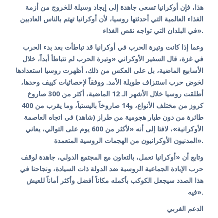
هذا، فإن أوكرانيا تسعى جاهدة إلى إيجاد وسيلة للخروج من أزمة
الغذاء العالمية التي أحدثتها روسيا، لأن أوكرانيا تهتم بالناس العاديين
في البلدان التي تواجه نقص الغذاء».
وعما إذا كانت وتيرة الحرب في أوكرانيا قد تباطأت بعد بدء الحرب
في غزة، قال السفير الأوكراني «وتيرة الحرب لم تتباطأ أبداً، خلال
الأسابيع الماضية، بل على العكس من ذلك، أظهرت روسيا استعدادها
لخوض حرب استنزاف طويلة الأمد. ووفقاً لإحصائيات كييف وحدها،
أطلقت روسيا خلال الأشهر الـ 12 الماضية، أكثر من 300 صاروخ
كروز من مختلف الأنواع، و14 صاروخاً باليستياً، وما يقرب من 400
طائرة من دون طيار هجومية من طراز (شاهد) في اتجاه العاصمة
الأوكرانية»، لافتا إلى أنه «لأكثر من 600 يوم على التوالي، يعاني
المدنيون الأوكرانيون من الهجمات الروسية المتعمدة».
وتابع أن «أوكرانيا تعمل، بالتعاون مع المجتمع الدولي، جاهدة لوقف
حرب الإبادة الجماعية الروسية ضد الدولة ذات السيادة، ونجاحنا في
هذا الصدد سيجعل الكوكب بأكمله مكاناً أفضل وأكثر أماناً للعيش
فيه».
الدعم الغربي