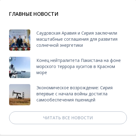
ГЛАВНЫЕ НОВОСТИ
Саудовская Аравия и Сирия заключили
масштабные соглашения для развития
солнечной энергетики
Конец нейтралитета Пакистана на фоне
морского террора хуситов в Красном
море
Экономическое возрождение: Сирия
впервые с начала войны достигла
самообеспечения пшеницей
ЧИТАТЬ ВСЕ НОВОСТИ