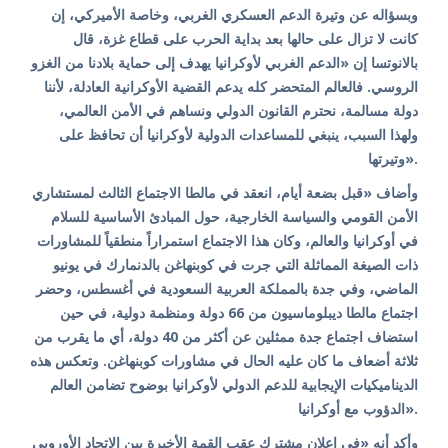
وبسؤاله عن وتيرة الدعم العسكري الغربي، وخاصة الأميركي، إن
كانت لا تزال على حالها بعد بداية الحرب على قطاع غزة، قال
بالانوتسا إن «الدعم الغربي لأوكرانيا يهدف إلى حماية بلادنا من الغزو
الروسي. فالعالم المتحضر كله يدعم القضية الأوكرانية العادلة، لأننا
دولة مسالمة، نحترم القانون الدولي ونساهم في الأمن العالمي،
ولهذا السبب، ينبغي للمساعدات الدولية لأوكرانيا أن تحافظ على
وتيرتها».
وأضاف «قبل بضعة أيام، انعقد في مالطا الاجتماع الثالث لمستشاري
الأمن القومي والسياسة الخارجية، حول المبادئ الأساسية للسلام
في أوكرانيا والعالم، وكان هذا الاجتماع استمراراً منطقياً للمشاورات
ذات الصيغة المماثلة التي جرت في كوبنهاغن بالدنمارك في يونيو
الماضي، وفي جدة بالمملكة العربية السعودية في أغسطس، وحضر
اجتماع مالطا ديبلوماسيون من 66 دولة ومنظمة دولية، في حين
استضاف اجتماع جدة ممثلين عن أكثر من 40 دولة، أي ما يقرب من
ثلاثة أضعاف ما كان عليه الحال في مشاورات كوبنهاغن. وتعكس هذه
الديناميكيات الإيجابية للدعم الدولي لأوكرانيا بوضوح تضامن العالم
الدؤوب مع أوكرانيا».
وأكد أنه «في إعلان مشترك عقب القمة الأخيرة بين الاتحاد الأوروبي