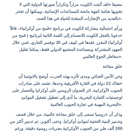
مضيفا «لقد أثبتت الكويت مراراً وتكراراً صورتها الدولية التي لا
تشوبها شائبة كجهة مانحة للمساعدات الإنسانية، ويمكنها أن تفخر
بالعديد من الإنجازات المنقذة للحياة في هذا الصدد».
ورأى احتمالية مشاركة الكويت في برنامج «قمح من أوكرانيا»، قائلاً
«دعونا بالفعل الكويت للانضمام إلى القمة الثانية لبرنامج ( قمح من
أوكرانيا) المقرر عقدها في كييف في 25 نوفمبر الجاري. فمن خلال
الجهود المشتركة وبمساعدة المجتمع الدولي فقط، يمكننا تقليل
مخاطر الجوع العالمي».
خلق مجاعة
وعن الأمن الغذائي ومدى تأثره بهذه الحرب، أوضح بالانوتسا أن
«هناك 32 دولة في القارة الأفريقية وحدها، تعتمد على صادرات
الحبوب الأوكرانية، اثر العدوان الروسي على أوكرانيا والحصار على
لوجستيات التجارة البحرية، ما أدى إلى تعطيل تشغيل الموانئ
البحرية المهمة في تجارة الحبوب العالمية».
وذكر أن «روسيا تسعى إلى خلق مجاعة عالمية، من خلال قصف
وتدمير البنية التحتية لموانئ أوكرانيا. وحتى أكتوبر، تم تدمير أكثر من
300 ألف طن من الحبوب الأوكرانية بضربات روسية دقيقة. ورغم