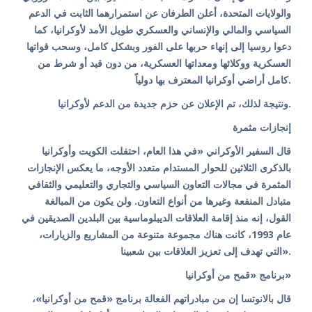
والولايات المتحدة، أعلن الطرفان عن استمرارهما الثابت في الدعم
السياسي والمالي والإنساني والعسكري طويل الأمد لأوكرانيا، كما
دعوا روسيا إلى إنهاء حربها على الفور وبشكل كامل، وسحب قواتها
العسكرية ووكلائها ومعداتها العسكرية، من دون قيد أو شرط من
كامل أراضي أوكرانيا المعترف بها دولياً.
ونتيجة لذلك، تم الإعلان عن حزم جديدة من الدعم لأوكرانيا.
إنجازات مثمرة
قال السفير الأوكراني «في هذا العام، احتفلت الكويت وأوكرانيا
بالذكرى الثلاثين للحوار المستدام متعدد الأوجه، ما يعكس الإنجازات
المثمرة في مجالات التعاون السياسي والتجاري والتعليمي والثقافي
متبادل المنفعة وغيرها من أنواع التعاون. ولن يكون من المبالغة
القول، إنه منذ إقامة العلاقات الديبلوماسية بين البلدين الصديقين في
عام 1993، كانت هناك مجموعة متنوعة من المشاريع والزيارات،
التي تهدف إلى تعزيز العلاقات بين شعبينا».
برنامج «قمح من أوكرانيا»
قال بالانوتسا إن من مبادراتهم الفعالة برنامج «قمح من أوكرانيا»،