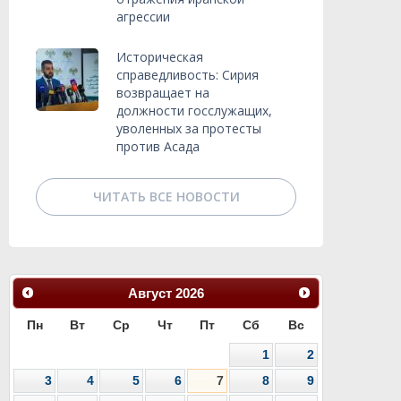
агрессии
Историческая
справедливость: Сирия
возвращает на
должности госслужащих,
уволенных за протесты
против Асада
ЧИТАТЬ ВСЕ НОВОСТИ
Август
2026
Пн
Вт
Ср
Чт
Пт
Сб
Вс
1
2
3
4
5
6
7
8
9