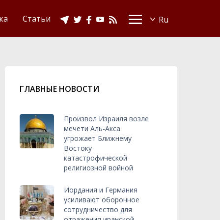
Видео
Ислам в Украине
ка
Статьи
ГЛАВНЫЕ НОВОСТИ
Произвол Израиля возле
мечети Аль-Акса
угрожает Ближнему
Востоку
катастрофической
религиозной войной
Иордания и Германия
усиливают оборонное
сотрудничество для
отражения иранской