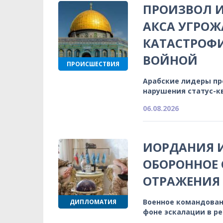
ПРОИЗВОЛ И
АКСА УГРОЖ
КАТАСТРОФ
ВОЙНОЙ
ПРОИСШЕСТВИЯ
Арабские лидеры п
нарушения статус-к
06.08.2026
ИОРДАНИЯ 
ОБОРОННОЕ 
ОТРАЖЕНИЯ
Военное командован
ДИПЛОМАТИЯ
фоне эскалации в р