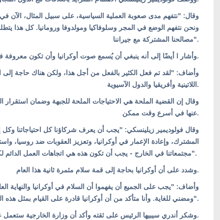
وقال: "نتفهم مدى صعوبة العملية السياسية، على سبيل المثال، الآن في ب.
ونحن نتفهم الوضع في المجر وسلوفاكيا ومولدوفا ورومانيا. كل هذا يتطلب
مصالحنا المشتركة مع جيراننا".
وأشار ا أيضًا إلى أنه ينبغي أن يُسمع صوت أوكرانيا وأن تكون معروفة في جميع مناطق العالم.
وأضاف: "لقد تم فعل الكثير بالفعل من أجل هذا، ولكن هناك حاجة إلى
اللاتينية وأفريقيا والدول الآسيوية.
وقال إن القضية الملحة هي الاحتياجات الملحة للجبهة وضمان استقرار الد
عنها في أسرع وقت ممكن.
وقال فولوديمير زيلينسكي: "يجب أن يعرف شركاؤنا كل احتياجاتنا وكل إمكا
المشترك، وإعادة الإعمار في أوكرانيا، وتعزيز العقوبات ضد روسيا، واس
مجتمعاتنا في الخارج - يجب أن تكون هذه هي اتجاهات العمل الدائم لكل دبلوماسي أوكراني".
وشدد على أن أوكرانيا بحاجة إلى قمة سلام مثمرة ثانية هذا العام.
وأضاف: "يجب على الجميع أن يفهموا أن السلام في أوكرانيا والنهاية ال
ومضني للغاية. وأنا متأكد من أن أوكرانيا قادرة على القيام بمثل هذه المهمة، وهي النصر في هذه الحرب وضمان السلام".
وشكر أندري سيبيها الرئيس على ثقته وأكد أن وزارة الخارجية ستعمل على تحقيق النتيجة.