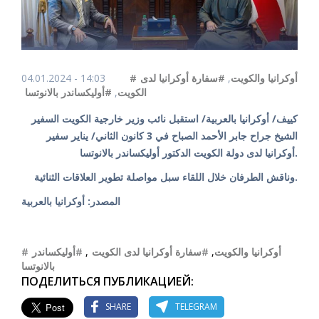
04.01.2024 - 14:03
#سفارة أوكرانيا لدى
,
#أوكرانيا والكويت
#أوليكساندر بالانوتسا
,
الكويت
كييف/ أوكرانيا بالعربية/ استقبل نائب وزير خارجية الكويت السفير
الشيخ جراح جابر الأحمد الصباح في 3 كانون الثاني/ يناير سفير
أوكرانيا لدى دولة الكويت الدكتور أوليكساندر بالانوتسا.
وناقش الطرفان خلال اللقاء سبل مواصلة تطوير العلاقات الثنائية.
المصدر: أوكرانيا بالعربية
#أوليكساندر
,
#سفارة أوكرانيا لدى الكويت
,
#أوكرانيا والكويت
بالانوتسا
ПОДЕЛИТЬСЯ ПУБЛИКАЦИЕЙ:
SHARE
TELEGRAM