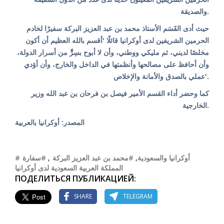
والصديقة.
حيث أدى القَسَم الأستاذ محمد بن عبد العزيز البركة سفيرًا لخادم
الحرمين الشريفين لدى أوكرانيا قائلًا 'أقسم بالله العظيم أن أكون
مخلصًا لديني، ثم مليكي ووطني، وأن لا أبوح بسِرٍّ من أسرار الدولة،
وأن أحافظ على مصالحها وأنظمتها في الداخل والخارج، وأن أؤدي
عملي بالصدق والأمانة والإخلاص'.
كما وحضر أداء القسم الأمير فيصل بن فرحان بن عبد الله وزير
الخارجية.
المصدر: أوكرانيا بالعربية
#سفارة
,
#محمد بن عبد العزيز البركة
,
#أوكرانيا والسعودية
المملكة العربية السعودية لدى أوكرانيا
ПОДЕЛИТЬСЯ ПУБЛИКАЦИЕЙ:
SHARE
TELEGRAM