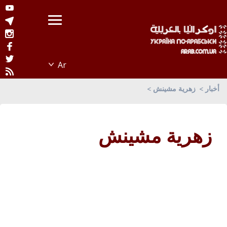
أخبار
زهرية مشينش
زهرية مشينش