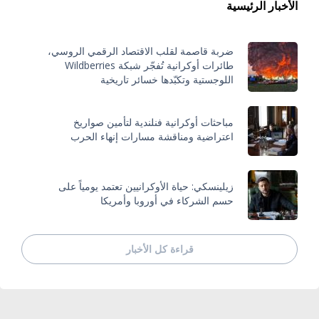
الأخبار الرئيسية
ضربة قاصمة لقلب الاقتصاد الرقمي الروسي،
طائرات أوكرانية تُفجّر شبكة Wildberries
اللوجستية وتكبّدها خسائر تاريخية
مباحثات أوكرانية فنلندية لتأمين صواريخ
اعتراضية ومناقشة مسارات إنهاء الحرب
زيلينسكي: حياة الأوكرانيين تعتمد يومياً على
حسم الشركاء في أوروبا وأمريكا
قراءة كل الأخبار