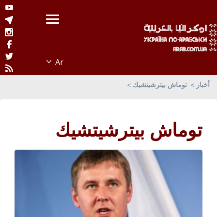
أخبار
توماش بيترشيتشيك
توماش بيترشيتشيك