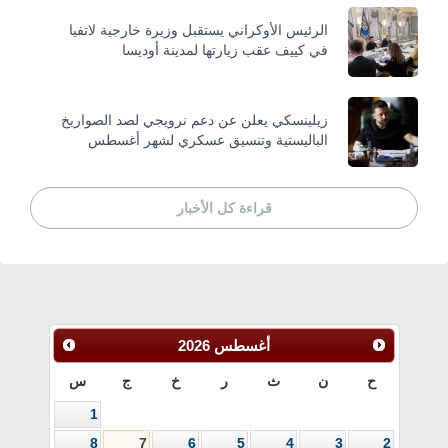
الرئيس الأوكراني يستقبل وزيرة خارجية لاتفيا
في كييف عقب زيارتها لمدينة أوديسا
زيلينسكي يعلن عن دعم نرويجي لصد الصواريخ
الباليستية وتنسيق عسكري لشهر أغسطس
قراءة كل الأخبار
أغسطس
2026
ح
ن
ث
ر
خ
ج
س
1
8
7
6
5
4
3
2