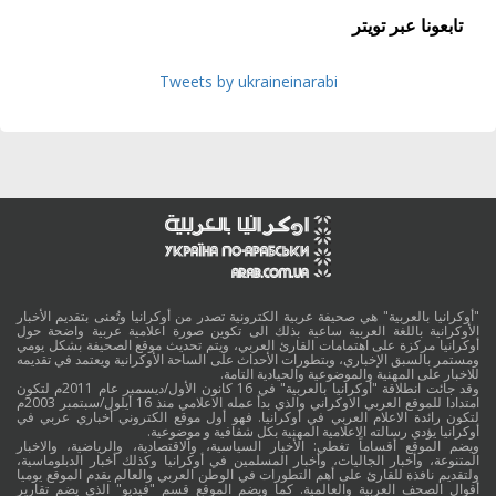
تابعونا عبر تويتر
Tweets by ukraineinarabi
"أوكرانيا بالعربية" هي صحيفة عربية الكترونية تصدر من أوكرانيا وتُعنى بتقديم الأخبار
الأوكرانية باللغة العربية ساعية بذلك الى تكوين صورة اعلامية عربية واضحة حول
أوكرانيا مركزة على اهتمامات القارئ العربي، ويتم تحديث موقع الصحيفة بشكل يومي
ومستمر بالسبق الإخباري، وبتطورات الأحداث على الساحة الأوكرانية ويعتمد في تقديمه
للاخبار على المهنية والموضوعية والحيادية التامة.
وقد جائت انطلاقة "أوكرانيا بالعربية" في 16 كانون الأول/ديسمبر عام 2011م لتكون
امتدادا للموقع العربي الاوكراني والذي بدأ عمله الاعلامي منذ 16 أيلول/سبتمبر 2003م
لتكون رائدة الاعلام العربي في أوكرانيا. فهو أول موقع الكتروني أخباري عربي في
أوكرانيا يؤدي رسالته الاعلامية المهنية بكل شفافية و موضوعية.
ويضم الموقع أقساماً تغطي: الأخبار السياسية، والاقتصادية، والرياضية، والاخبار
المتنوعة، وأخبار الجاليات، وأخبار المسلمين في أوكرانيا وكذلك أخبار الدبلوماسية،
ولتقديم نافذة للقارئ على أهم التطورات في الوطن العربي والعالم يقدم الموقع يوميا
أقوال الصحف العربية والعالمية. كما ويضم الموقع قسم "فيديو" الذي يضم تقارير