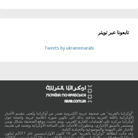
تابعونا عبر تويتر
Tweets by ukraineinarabi
"أوكرانيا بالعربية" هي صحيفة عربية الكترونية تصدر من أوكرانيا وتُعنى بتقديم الأخبار
الأوكرانية باللغة العربية ساعية بذلك الى تكوين صورة اعلامية عربية واضحة حول
أوكرانيا مركزة على اهتمامات القارئ العربي، ويتم تحديث موقع الصحيفة بشكل يومي
ومستمر بالسبق الإخباري، وبتطورات الأحداث على الساحة الأوكرانية ويعتمد في تقديمه
للاخبار على المهنية والموضوعية والحيادية التامة.
وقد جائت انطلاقة "أوكرانيا بالعربية" في 16 كانون الأول/ديسمبر عام 2011م لتكون
امتدادا للموقع العربي الاوكراني والذي بدأ عمله الاعلامي منذ 16 أيلول/سبتمبر 2003م