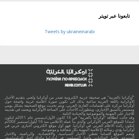
تابعونا عبر تويتر
Tweets by ukraineinarabi
"أوكرانيا بالعربية" هي صحيفة عربية الكترونية تصدر من أوكرانيا وتُعنى بتقديم الأخبار
الأوكرانية باللغة العربية ساعية بذلك الى تكوين صورة اعلامية عربية واضحة حول
أوكرانيا مركزة على اهتمامات القارئ العربي، ويتم تحديث موقع الصحيفة بشكل يومي
ومستمر بالسبق الإخباري، وبتطورات الأحداث على الساحة الأوكرانية ويعتمد في تقديمه
للاخبار على المهنية والموضوعية والحيادية التامة.
وقد جائت انطلاقة "أوكرانيا بالعربية" في 16 كانون الأول/ديسمبر عام 2011م لتكون
امتدادا للموقع العربي الاوكراني والذي بدأ عمله الاعلامي منذ 16 أيلول/سبتمبر 2003م
لتكون رائدة الاعلام العربي في أوكرانيا. فهو أول موقع الكتروني أخباري عربي في
أوكرانيا يؤدي رسالته الاعلامية المهنية بكل شفافية و موضوعية.
ويضم الموقع أقساماً تغطي: الأخبار السياسية، والاقتصادية، والرياضية، والاخبار
المتنوعة، وأخبار الجاليات، وأخبار المسلمين في أوكرانيا وكذلك أخبار الدبلوماسية،