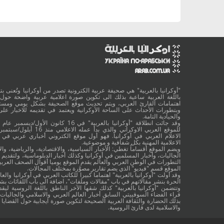
"أوكرانيا بالعربية" هي صحيفة عربية الكترونية تصدر من أوكرانيا وتُعنى بتقد
باللغة العربية ساعية بذلك الى تكوين صورة اعلامية عربية واضحة حول 
اهتمامات القارئ العربي، ويتم تحديث موقع الصحيفة بشكل يومي ومستم
وبتطورات الأحداث على الساحة الأوكرانية ويعتمد في تقديمه للاخبار على
والحيادية التامة.
الاعلام العربي في أوكرانيا. فهو أول موقع الكتروني أخباري عربي في أ
الاعلامية المهنية بكل شفافية و موضوعية.
ويضم الموقع أقساماً تغطي: الأخبار السياسية، والاقتصادية، والرياضية، والا
الجاليات، وأخبار المسلمين في أوكرانيا وكذلك أخبار الدبلوماسية، ولتقديم 
التطورات في الوطن العربي والعالم يقدم الموقع يوميا أقوال الصحف العربية
الموقع قسم "فيديو" الذي يضم تقارير مصوَّرة بمختلف المجالات.
وقد أولت "أوكرانيا بالعربية" اهتماما كبيرا للكاتب العربي في أوكرانيا والعال
الحرة بنشر مقالاتهم في باب "مقالات وملفات"، اضافة الى باب اللقائات ب
وتتضمن "أوكرانيا بالعربية" كذلك شقها الآخر الناطق باللغة الروسية ليقد
قراء الفضاء السوفييتي السابق أخبار العالم العربي والاسلامي والجاليات ب
بذلك الحضارة والثقافة العربية الصحيحة لتكوين صورة ايجابية حول القضايا ا
والاسلامية لدى قارئ الروسية.