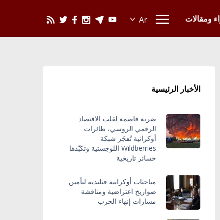
يحدث في العالم
اء ومقالات
الأخبار الرئيسية
ضربة قاصمة لقلب الاقتصاد
الرقمي الروسي، طائرات
أوكرانية تُفجّر شبكة
Wildberries اللوجستية وتكبّدها
خسائر تاريخية
مباحثات أوكرانية فنلندية لتأمين
صواريخ اعتراضية ومناقشة
مسارات إنهاء الحرب