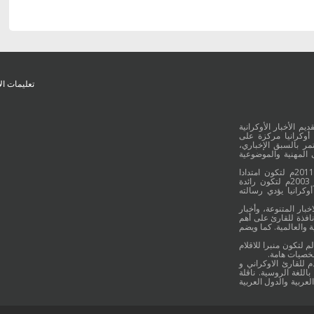
تعليمات ال
يم الأخبار الأوكرانية
أوكرانيا مركزة على
ر بالسبق الإخباري،
 المهنية والموضوعية
وقد جائت انطلاقة "أوكرانيا بالعربية" في 16 كانون الأول/ديسمبر عام 2011م لتكون امتدادا
للموقع العربي الاوكراني والذي بدأ عمله الاعلامي منذ 16 أيلول/سبتمبر 2003م لتكون رائدة
وكرانيا يؤدي رسالته
خبار المتنوعة، وأخبار
نافذة للقارئ على أهم
 والعالمية. كما ويضم
م لتكون منبرا للاقلام
شخصيات هامة.
م للقارئ الاوكراني و
اللغة الروسية. ناقلة
لعربية والدول العربية