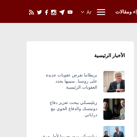
يحدث في العالم
اء ومقالات
الأخبار الرئيسية
بريطانيا تفرض عقوبات جديدة
على روسيا.. سيبيها يحدد
العقوبات الرئيسية
زيلينسكي يبحث تعزيز دفاع
دونيتسك والدفاع الجوي مع
دراباتي
زيلينسكي يزور صربيا لأول مرة