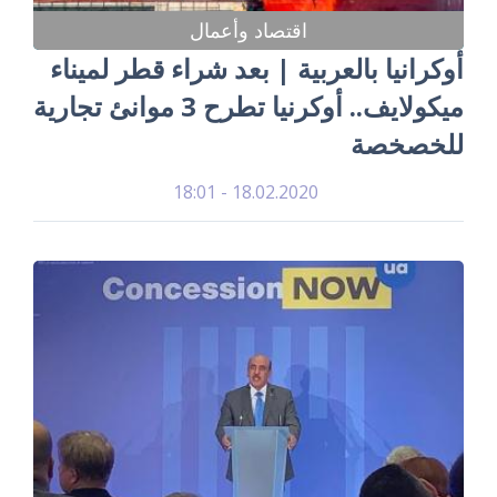
اقتصاد وأعمال
أوكرانيا بالعربية | بعد شراء قطر لميناء
ميكولايف.. أوكرنيا تطرح 3 موانئ تجارية
للخصخصة
18.02.2020 - 18:01