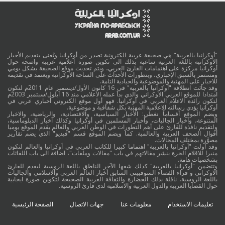
"أوكرانيا بالعربية" هي صحيفة عربية الكترونية تصدر من أوكرانيا وتُعنى بتقديم الأخبار
الأوكرانية باللغة العربية ساعية بذلك الى تكوين صورة اعلامية عربية واضحة حول
أوكرانيا مركزة على اهتمامات القارئ العربي، ويتم تحديث موقع الصحيفة بشكل يومي
ومستمر بالسبق الإخباري، وبتطورات الأحداث على الساحة الأوكرانية ويعتمد في تقديمه
للاخبار على المهنية والموضوعية والحيادية التامة.
وقد جائت انطلاقة "أوكرانيا بالعربية" في 16 كانون الأول/ديسمبر عام 2011م لتكون
امتدادا للموقع العربي الاوكراني والذي بدأ عمله الاعلامي منذ 16 أيلول/سبتمبر 2003م
لتكون رائدة الاعلام العربي في أوكرانيا. فهو أول موقع الكتروني أخباري عربي في
أوكرانيا يؤدي رسالته الاعلامية المهنية بكل شفافية و موضوعية.
ويضم الموقع أقساماً تغطي: الأخبار السياسية، والاقتصادية، والرياضية، والاخبار
المتنوعة، وأخبار الجاليات، وأخبار المسلمين في أوكرانيا وكذلك أخبار الدبلوماسية،
ولتقديم نافذة للقارئ على أهم التطورات في الوطن العربي والعالم يقدم الموقع يوميا
أقوال الصحف العربية والعالمية. كما ويضم الموقع قسم "فيديو" الذي يضم تقارير
مصوَّرة بمختلف المجالات.
وقد أولت "أوكرانيا بالعربية" اهتماما كبيرا للكاتب العربي في أوكرانيا والعالم لتكون
منبرا للاقلام الحرة بنشر مقالاتهم في باب "مقالات وملفات"، اضافة الى باب اللقائات
بشخصيات هامة.
وتتضمن "أوكرانيا بالعربية" كذلك شقها الآخر الناطق باللغة الروسية ليقدم للقارئ
الاوكراني و قراء الفضاء السوفييتي السابق أخبار العالم العربي والاسلامي والجاليات
باللغة الروسية. ناقلة بذلك الحضارة والثقافة العربية الصحيحة لتكوين صورة ايجابية
حول القضايا العربية والدول العربية والاسلامية لدى قارئ الروسية.
تعليمات الاستخدام
معلومات عنا
جهات الاتصال
الصفحة الرئيسية