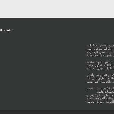
تعليمات ال
يم الأخبار الأوكرانية
أوكرانيا مركزة على
ر بالسبق الإخباري،
 المهنية والموضوعية
وقد جائت انطلاقة "أوكرانيا بالعربية" في 16 كانون الأول/ديسمبر عام 2011م لتكون امتدادا
للموقع العربي الاوكراني والذي بدأ عمله الاعلامي منذ 16 أيلول/سبتمبر 2003م لتكون رائدة
وكرانيا يؤدي رسالته
خبار المتنوعة، وأخبار
نافذة للقارئ على أهم
 والعالمية. كما ويضم
م لتكون منبرا للاقلام
شخصيات هامة.
م للقارئ الاوكراني و
اللغة الروسية. ناقلة
لعربية والدول العربية