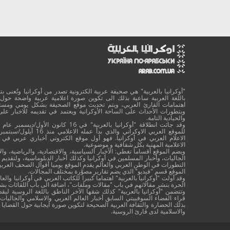
"أوكرانيا بالعربية" هي صحيفة عربية الكترونية تصدر من أوكرانيا وتُعنى بتقد
باللغة العربية ساعية بذلك الى تكوين صورة اعلامية عربية واضحة حول 
اهتمامات القارئ العربي، ويتم تحديث موقع الصحيفة بشكل يومي ومستم
وبتطورات الأحداث على الساحة الأوكرانية ويعتمد في تقديمه للاخبار على
والحيادية التامة.
الاعلام العربي في أوكرانيا. فهو أول موقع الكتروني أخباري عربي في أ
الاعلامية المهنية بكل شفافية و موضوعية.
ويضم الموقع أقساماً تغطي: الأخبار السياسية، والاقتصادية، والرياضية، والا
الجاليات، وأخبار المسلمين في أوكرانيا وكذلك أخبار الدبلوماسية، ولتقديم 
التطورات في الوطن العربي والعالم يقدم الموقع يوميا أقوال الصحف العربية
الموقع قسم "فيديو" الذي يضم تقارير مصوَّرة بمختلف المجالات.
وقد أولت "أوكرانيا بالعربية" اهتماما كبيرا للكاتب العربي في أوكرانيا والعال
الحرة بنشر مقالاتهم في باب "مقالات وملفات"، اضافة الى باب اللقائات ب
وتتضمن "أوكرانيا بالعربية" كذلك شقها الآخر الناطق باللغة الروسية ليقد
قراء الفضاء السوفييتي السابق أخبار العالم العربي والاسلامي والجاليات ب
بذلك الحضارة والثقافة العربية الصحيحة لتكوين صورة ايجابية حول القضايا ا
والاسلامية لدى قارئ الروسية.