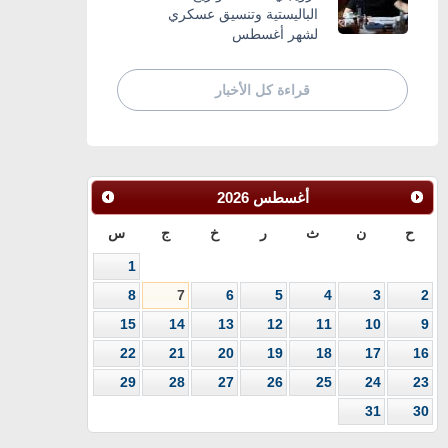
الباليستية وتنسيق عسكري
لشهر أغسطس
قراءة كل الأخبار
أغسطس
2026
ح
ن
ث
ر
خ
ج
س
1
8
7
6
5
4
3
2
15
14
13
12
11
10
9
22
21
20
19
18
17
16
29
28
27
26
25
24
23
31
30