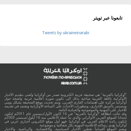
تابعونا عبر تويتر
Tweets by ukraineinarabi
"أوكرانيا بالعربية" هي صحيفة عربية الكترونية تصدر من أوكرانيا وتُعنى بتقديم الأخبار
الأوكرانية باللغة العربية ساعية بذلك الى تكوين صورة اعلامية عربية واضحة حول
أوكرانيا مركزة على اهتمامات القارئ العربي، ويتم تحديث موقع الصحيفة بشكل يومي
ومستمر بالسبق الإخباري، وبتطورات الأحداث على الساحة الأوكرانية ويعتمد في تقديمه
للاخبار على المهنية والموضوعية والحيادية التامة.
وقد جائت انطلاقة "أوكرانيا بالعربية" في 16 كانون الأول/ديسمبر عام 2011م لتكون
امتدادا للموقع العربي الاوكراني والذي بدأ عمله الاعلامي منذ 16 أيلول/سبتمبر 2003م
لتكون رائدة الاعلام العربي في أوكرانيا. فهو أول موقع الكتروني أخباري عربي في
أوكرانيا يؤدي رسالته الاعلامية المهنية بكل شفافية و موضوعية.
ويضم الموقع أقساماً تغطي: الأخبار السياسية، والاقتصادية، والرياضية، والاخبار