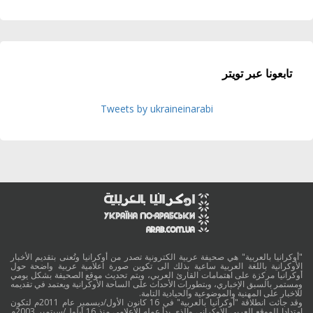
تابعونا عبر تويتر
Tweets by ukraineinarabi
"أوكرانيا بالعربية" هي صحيفة عربية الكترونية تصدر من أوكرانيا وتُعنى بتقديم الأخبار
الأوكرانية باللغة العربية ساعية بذلك الى تكوين صورة اعلامية عربية واضحة حول
أوكرانيا مركزة على اهتمامات القارئ العربي، ويتم تحديث موقع الصحيفة بشكل يومي
ومستمر بالسبق الإخباري، وبتطورات الأحداث على الساحة الأوكرانية ويعتمد في تقديمه
للاخبار على المهنية والموضوعية والحيادية التامة.
وقد جائت انطلاقة "أوكرانيا بالعربية" في 16 كانون الأول/ديسمبر عام 2011م لتكون
امتدادا للموقع العربي الاوكراني والذي بدأ عمله الاعلامي منذ 16 أيلول/سبتمبر 2003م