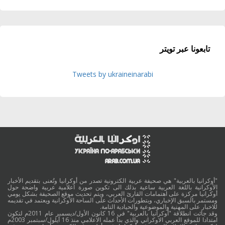
تابعونا عبر تويتر
Tweets by ukraineinarabi
"أوكرانيا بالعربية" هي صحيفة عربية الكترونية تصدر من أوكرانيا وتُعنى بتقديم الأخبار
الأوكرانية باللغة العربية ساعية بذلك الى تكوين صورة اعلامية عربية واضحة حول
أوكرانيا مركزة على اهتمامات القارئ العربي، ويتم تحديث موقع الصحيفة بشكل يومي
ومستمر بالسبق الإخباري، وبتطورات الأحداث على الساحة الأوكرانية ويعتمد في تقديمه
للاخبار على المهنية والموضوعية والحيادية التامة.
وقد جائت انطلاقة "أوكرانيا بالعربية" في 16 كانون الأول/ديسمبر عام 2011م لتكون
امتدادا للموقع العربي الاوكراني والذي بدأ عمله الاعلامي منذ 16 أيلول/سبتمبر 2003م