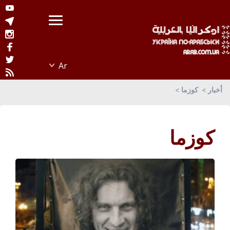
أخبار
كوزما
كوزما