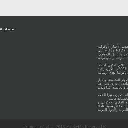
تعليمات ال
يم الأخبار الأوكرانية
أوكرانيا مركزة على
ر بالسبق الإخباري،
 المهنية والموضوعية
وقد جائت انطلاقة "أوكرانيا بالعربية" في 16 كانون الأول/ديسمبر عام 2011م لتكون امتدادا
للموقع العربي الاوكراني والذي بدأ عمله الاعلامي منذ 16 أيلول/سبتمبر 2003م لتكون رائدة
وكرانيا يؤدي رسالته
خبار المتنوعة، وأخبار
نافذة للقارئ على أهم
 والعالمية. كما ويضم
م لتكون منبرا للاقلام
شخصيات هامة.
م للقارئ الاوكراني و
اللغة الروسية. ناقلة
لعربية والدول العربية
© Ukraine in Arabic, 2018. All Rights Reserved.