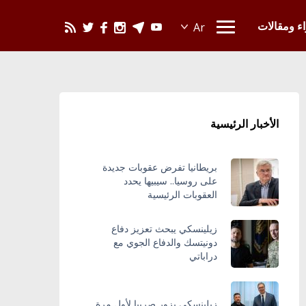
يحدث في العالم
اء ومقالات
الأخبار الرئيسية
بريطانيا تفرض عقوبات جديدة
على روسيا.. سيبيها يحدد
العقوبات الرئيسية
زيلينسكي يبحث تعزيز دفاع
دونيتسك والدفاع الجوي مع
دراباتي
زيلينسكي يزور صربيا لأول مرة