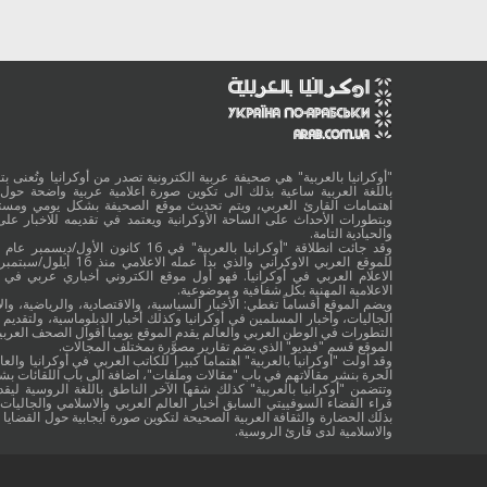
"أوكرانيا بالعربية" هي صحيفة عربية الكترونية تصدر من أوكرانيا وتُعنى بتقد
باللغة العربية ساعية بذلك الى تكوين صورة اعلامية عربية واضحة حول 
اهتمامات القارئ العربي، ويتم تحديث موقع الصحيفة بشكل يومي ومستم
وبتطورات الأحداث على الساحة الأوكرانية ويعتمد في تقديمه للاخبار على
والحيادية التامة.
الاعلام العربي في أوكرانيا. فهو أول موقع الكتروني أخباري عربي في أ
الاعلامية المهنية بكل شفافية و موضوعية.
ويضم الموقع أقساماً تغطي: الأخبار السياسية، والاقتصادية، والرياضية، والا
الجاليات، وأخبار المسلمين في أوكرانيا وكذلك أخبار الدبلوماسية، ولتقديم 
التطورات في الوطن العربي والعالم يقدم الموقع يوميا أقوال الصحف العربية
الموقع قسم "فيديو" الذي يضم تقارير مصوَّرة بمختلف المجالات.
وقد أولت "أوكرانيا بالعربية" اهتماما كبيرا للكاتب العربي في أوكرانيا والعال
الحرة بنشر مقالاتهم في باب "مقالات وملفات"، اضافة الى باب اللقائات ب
وتتضمن "أوكرانيا بالعربية" كذلك شقها الآخر الناطق باللغة الروسية ليقد
قراء الفضاء السوفييتي السابق أخبار العالم العربي والاسلامي والجاليات ب
بذلك الحضارة والثقافة العربية الصحيحة لتكوين صورة ايجابية حول القضايا ا
والاسلامية لدى قارئ الروسية.