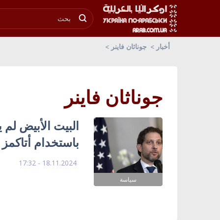
أخبار
جوناثان فاينر
جوناثان فاينر
البيت الأبيض لم ي
باستخدام أتاكمز
18.11.2024 - 17:32
سياسة