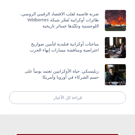
ضربة قاصمة لقلب الاقتصاد الرقمي الروسي،
طائرات أوكرانية تُفجّر شبكة Wildberries
اللوجستية وتكبّدها خسائر تاريخية
مباحثات أوكرانية فنلندية لتأمين صواريخ
اعتراضية ومناقشة مسارات إنهاء الحرب
زيلينسكي: حياة الأوكرانيين تعتمد يومياً على
حسم الشركاء في أوروبا وأمريكا
قراءة كل الأخبار