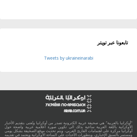
تابعونا عبر تويتر
Tweets by ukraineinarabi
"أوكرانيا بالعربية" هي صحيفة عربية الكترونية تصدر من أوكرانيا وتُعنى بتقديم الأخبار
الأوكرانية باللغة العربية ساعية بذلك الى تكوين صورة اعلامية عربية واضحة حول
أوكرانيا مركزة على اهتمامات القارئ العربي، ويتم تحديث موقع الصحيفة بشكل يومي
ومستمر بالسبق الإخباري، وبتطورات الأحداث على الساحة الأوكرانية ويعتمد في تقديمه