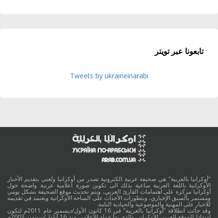
تابعونا عبر تويتر
Tweets by ukraineinarabi
"أوكرانيا بالعربية" هي صحيفة عربية الكترونية تصدر من أوكرانيا وتُعنى بتقديم الأخبار
الأوكرانية باللغة العربية ساعية بذلك الى تكوين صورة اعلامية عربية واضحة حول
أوكرانيا مركزة على اهتمامات القارئ العربي، ويتم تحديث موقع الصحيفة بشكل يومي
ومستمر بالسبق الإخباري، وبتطورات الأحداث على الساحة الأوكرانية ويعتمد في تقديمه
للاخبار على المهنية والموضوعية والحيادية التامة.
وقد جائت انطلاقة "أوكرانيا بالعربية" في 16 كانون الأول/ديسمبر عام 2011م لتكون
امتدادا للموقع العربي الاوكراني والذي بدأ عمله الاعلامي منذ 16 أيلول/سبتمبر 2003م