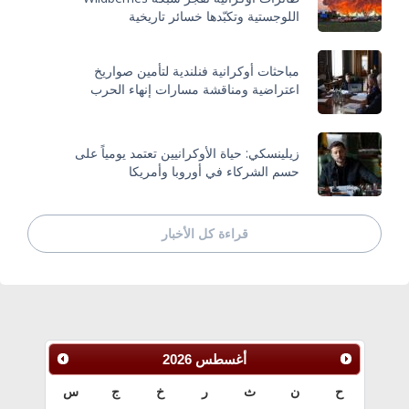
اللوجستية وتكبّدها خسائر تاريخية
مباحثات أوكرانية فنلندية لتأمين صواريخ
اعتراضية ومناقشة مسارات إنهاء الحرب
زيلينسكي: حياة الأوكرانيين تعتمد يومياً على
حسم الشركاء في أوروبا وأمريكا
قراءة كل الأخبار
أغسطس
2026
ح
ن
ث
ر
خ
ج
س