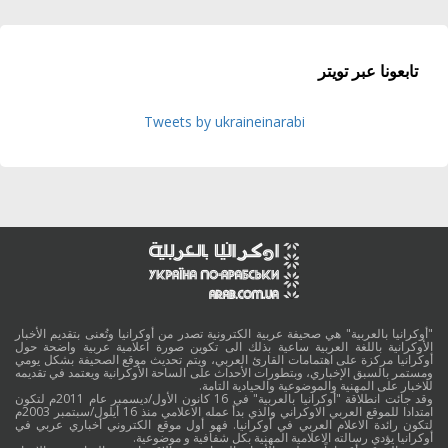
تابعونا عبر تويتر
Tweets by ukraineinarabi
"أوكرانيا بالعربية" هي صحيفة عربية الكترونية تصدر من أوكرانيا وتُعنى بتقديم الأخبار
الأوكرانية باللغة العربية ساعية بذلك الى تكوين صورة اعلامية عربية واضحة حول
أوكرانيا مركزة على اهتمامات القارئ العربي، ويتم تحديث موقع الصحيفة بشكل يومي
ومستمر بالسبق الإخباري، وبتطورات الأحداث على الساحة الأوكرانية ويعتمد في تقديمه
للاخبار على المهنية والموضوعية والحيادية التامة.
وقد جائت انطلاقة "أوكرانيا بالعربية" في 16 كانون الأول/ديسمبر عام 2011م لتكون
امتدادا للموقع العربي الاوكراني والذي بدأ عمله الاعلامي منذ 16 أيلول/سبتمبر 2003م
لتكون رائدة الاعلام العربي في أوكرانيا. فهو أول موقع الكتروني أخباري عربي في
أوكرانيا يؤدي رسالته الاعلامية المهنية بكل شفافية و موضوعية.