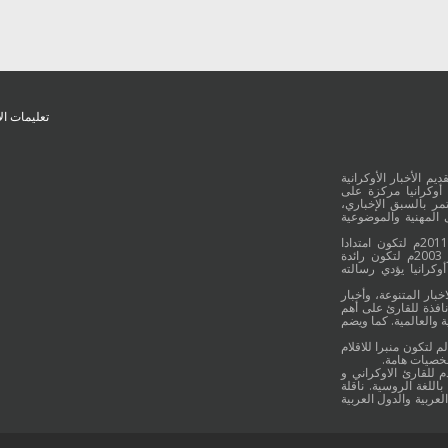
تعليمات ال
يم الأخبار الأوكرانية
أوكرانيا مركزة على
ر بالسبق الإخباري،
 المهنية والموضوعية
وقد جائت انطلاقة "أوكرانيا بالعربية" في 16 كانون الأول/ديسمبر عام 2011م لتكون امتدادا
للموقع العربي الاوكراني والذي بدأ عمله الاعلامي منذ 16 أيلول/سبتمبر 2003م لتكون رائدة
وكرانيا يؤدي رسالته
خبار المتنوعة، وأخبار
نافذة للقارئ على أهم
 والعالمية. كما ويضم
م لتكون منبرا للاقلام
شخصيات هامة.
م للقارئ الاوكراني و
اللغة الروسية. ناقلة
لعربية والدول العربية