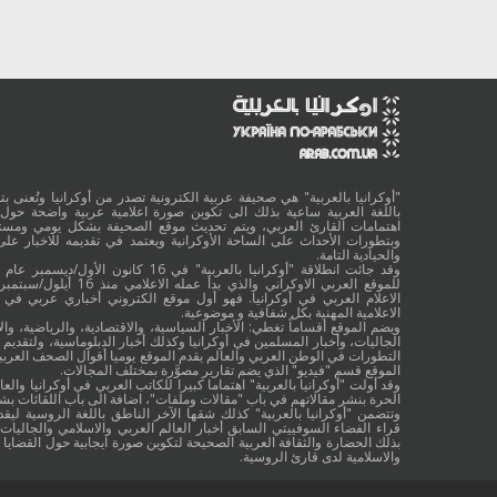
"أوكرانيا بالعربية" هي صحيفة عربية الكترونية تصدر من أوكرانيا وتُعنى بتقد
باللغة العربية ساعية بذلك الى تكوين صورة اعلامية عربية واضحة حول 
اهتمامات القارئ العربي، ويتم تحديث موقع الصحيفة بشكل يومي ومستم
وبتطورات الأحداث على الساحة الأوكرانية ويعتمد في تقديمه للاخبار على
والحيادية التامة.
الاعلام العربي في أوكرانيا. فهو أول موقع الكتروني أخباري عربي في أ
الاعلامية المهنية بكل شفافية و موضوعية.
ويضم الموقع أقساماً تغطي: الأخبار السياسية، والاقتصادية، والرياضية، والا
الجاليات، وأخبار المسلمين في أوكرانيا وكذلك أخبار الدبلوماسية، ولتقديم 
التطورات في الوطن العربي والعالم يقدم الموقع يوميا أقوال الصحف العربية
الموقع قسم "فيديو" الذي يضم تقارير مصوَّرة بمختلف المجالات.
وقد أولت "أوكرانيا بالعربية" اهتماما كبيرا للكاتب العربي في أوكرانيا والعال
الحرة بنشر مقالاتهم في باب "مقالات وملفات"، اضافة الى باب اللقائات ب
وتتضمن "أوكرانيا بالعربية" كذلك شقها الآخر الناطق باللغة الروسية ليقد
قراء الفضاء السوفييتي السابق أخبار العالم العربي والاسلامي والجاليات ب
بذلك الحضارة والثقافة العربية الصحيحة لتكوين صورة ايجابية حول القضايا ا
والاسلامية لدى قارئ الروسية.