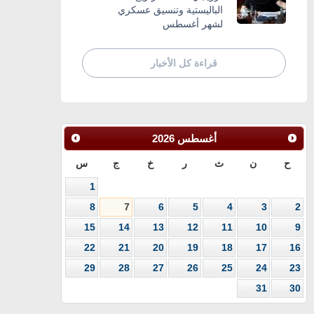
الباليستية وتنسيق عسكري
لشهر أغسطس
قراءة كل الأخبار
أغسطس
2026
ح
ن
ث
ر
خ
ج
س
1
8
7
6
5
4
3
2
15
14
13
12
11
10
9
22
21
20
19
18
17
16
29
28
27
26
25
24
23
31
30