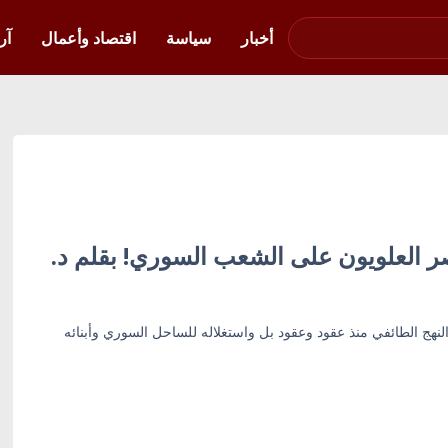
صوت فلسطين في
أوكرانيا
أخبار
سياسة
اقتصاد وأعمال
آر
صر العلويون على الشعب السوري! بقلم د.
نهج الطائفي منذ عقود وعقود بل واستغلاله للساحل السوري وأبنائه