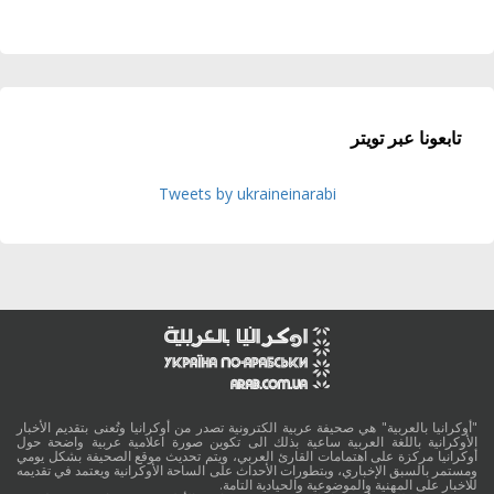
تابعونا عبر تويتر
Tweets by ukraineinarabi
"أوكرانيا بالعربية" هي صحيفة عربية الكترونية تصدر من أوكرانيا وتُعنى بتقديم الأخبار
الأوكرانية باللغة العربية ساعية بذلك الى تكوين صورة اعلامية عربية واضحة حول
أوكرانيا مركزة على اهتمامات القارئ العربي، ويتم تحديث موقع الصحيفة بشكل يومي
ومستمر بالسبق الإخباري، وبتطورات الأحداث على الساحة الأوكرانية ويعتمد في تقديمه
للاخبار على المهنية والموضوعية والحيادية التامة.