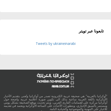
تابعونا عبر تويتر
Tweets by ukraineinarabi
"أوكرانيا بالعربية" هي صحيفة عربية الكترونية تصدر من أوكرانيا وتُعنى بتقديم الأخبار
الأوكرانية باللغة العربية ساعية بذلك الى تكوين صورة اعلامية عربية واضحة حول
أوكرانيا مركزة على اهتمامات القارئ العربي، ويتم تحديث موقع الصحيفة بشكل يومي
ومستمر بالسبق الإخباري، وبتطورات الأحداث على الساحة الأوكرانية ويعتمد في تقديمه
للاخبار على المهنية والموضوعية والحيادية التامة.