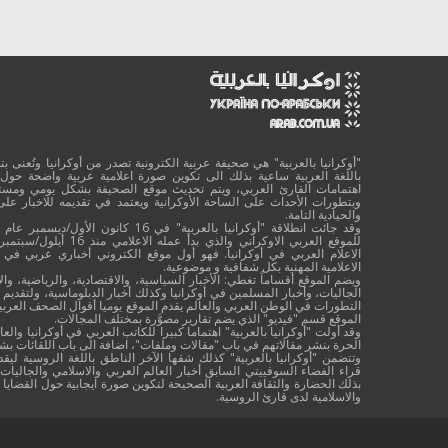
"أوكرانيا بالعربية" هي صحيفة عربية الكترونية تصدر من أوكرانيا وتُعنى بتقد
باللغة العربية ساعية بذلك الى تكوين صورة اعلامية عربية واضحة حول 
اهتمامات القارئ العربي، ويتم تحديث موقع الصحيفة بشكل يومي ومستم
وبتطورات الأحداث على الساحة الأوكرانية ويعتمد في تقديمه للاخبار على
والحيادية التامة.
الاعلام العربي في أوكرانيا. فهو أول موقع الكتروني أخباري عربي في أ
الاعلامية المهنية بكل شفافية و موضوعية.
ويضم الموقع أقساماً تغطي: الأخبار السياسية، والاقتصادية، والرياضية، والا
الجاليات، وأخبار المسلمين في أوكرانيا وكذلك أخبار الدبلوماسية، ولتقديم 
التطورات في الوطن العربي والعالم يقدم الموقع يوميا أقوال الصحف العربية
الموقع قسم "فيديو" الذي يضم تقارير مصوَّرة بمختلف المجالات.
وقد أولت "أوكرانيا بالعربية" اهتماما كبيرا للكاتب العربي في أوكرانيا والعال
الحرة بنشر مقالاتهم في باب "مقالات وملفات"، اضافة الى باب اللقائات ب
وتتضمن "أوكرانيا بالعربية" كذلك شقها الآخر الناطق باللغة الروسية ليقد
قراء الفضاء السوفييتي السابق أخبار العالم العربي والاسلامي والجاليات ب
بذلك الحضارة والثقافة العربية الصحيحة لتكوين صورة ايجابية حول القضايا ا
والاسلامية لدى قارئ الروسية.