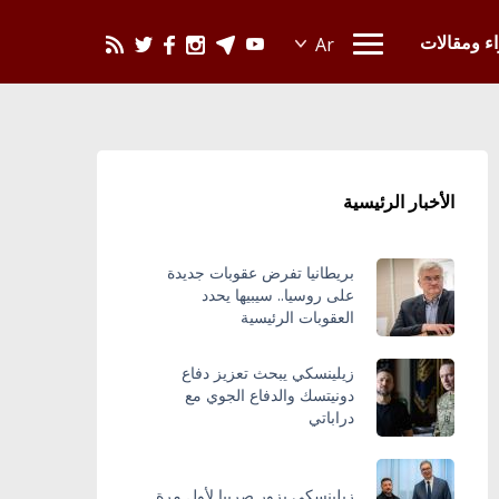
يحدث في العالم
اء ومقالات
الأخبار الرئيسية
بريطانيا تفرض عقوبات جديدة
على روسيا.. سيبيها يحدد
العقوبات الرئيسية
زيلينسكي يبحث تعزيز دفاع
دونيتسك والدفاع الجوي مع
دراباتي
زيلينسكي يزور صربيا لأول مرة