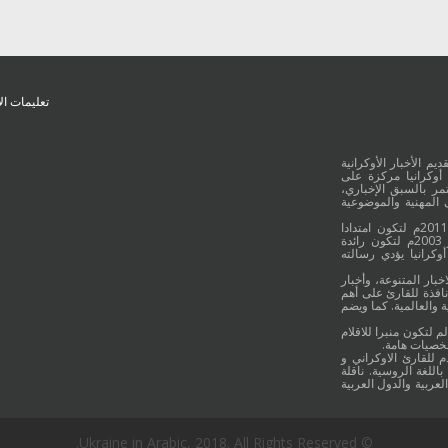
تعليمات ال
يم الأخبار الأوكرانية
أوكرانيا مركزة على
ر بالسبق الإخباري،
 المهنية والموضوعية
وقد جائت انطلاقة "أوكرانيا بالعربية" في 16 كانون الأول/ديسمبر عام 2011م لتكون امتدادا
للموقع العربي الاوكراني والذي بدأ عمله الاعلامي منذ 16 أيلول/سبتمبر 2003م لتكون رائدة
وكرانيا يؤدي رسالته
خبار المتنوعة، وأخبار
نافذة للقارئ على أهم
 والعالمية. كما ويضم
م لتكون منبرا للاقلام
شخصيات هامة.
م للقارئ الاوكراني و
اللغة الروسية. ناقلة
لعربية والدول العربية
© Ukraine in Arabic, 2018. All Rights Reserved.