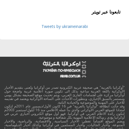
تابعونا عبر تويتر
Tweets by ukraineinarabi
"أوكرانيا بالعربية" هي صحيفة عربية الكترونية تصدر من أوكرانيا وتُعنى بتقديم الأخبار
الأوكرانية باللغة العربية ساعية بذلك الى تكوين صورة اعلامية عربية واضحة حول
أوكرانيا مركزة على اهتمامات القارئ العربي، ويتم تحديث موقع الصحيفة بشكل يومي
ومستمر بالسبق الإخباري، وبتطورات الأحداث على الساحة الأوكرانية ويعتمد في تقديمه
للاخبار على المهنية والموضوعية والحيادية التامة.
وقد جائت انطلاقة "أوكرانيا بالعربية" في 16 كانون الأول/ديسمبر عام 2011م لتكون
امتدادا للموقع العربي الاوكراني والذي بدأ عمله الاعلامي منذ 16 أيلول/سبتمبر 2003م
لتكون رائدة الاعلام العربي في أوكرانيا. فهو أول موقع الكتروني أخباري عربي في
أوكرانيا يؤدي رسالته الاعلامية المهنية بكل شفافية و موضوعية.
ويضم الموقع أقساماً تغطي: الأخبار السياسية، والاقتصادية، والرياضية، والاخبار
المتنوعة، وأخبار الجاليات، وأخبار المسلمين في أوكرانيا وكذلك أخبار الدبلوماسية،
ولتقديم نافذة للقارئ على أهم التطورات في الوطن العربي والعالم يقدم الموقع يوميا