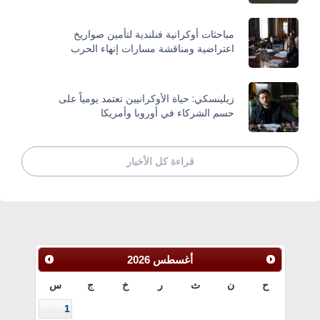
مباحثات أوكرانية فنلندية لتأمين صواريخ
اعتراضية ومناقشة مسارات إنهاء الحرب
زيلينسكي: حياة الأوكرانيين تعتمد يومياً على
حسم الشركاء في أوروبا وأمريكا
قراءة كل الأخبار
أغسطس
2026
ح
ن
ث
ر
خ
ج
س
1