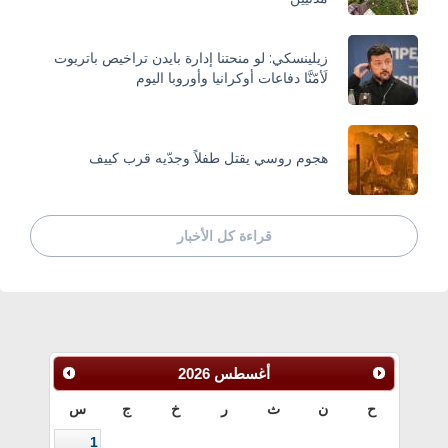
زيلينسكي: لو منحتنا إدارة بايدن تراخيص باتريوت
لَأمّنَّا دفاعات أوكرانيا وأوروبا اليوم
هجوم روسي يقتل طفلاً وجدّيه قرب كييف
قراءة كل الأخبار
أغسطس
2026
ح
ن
ث
ر
خ
ج
س
1