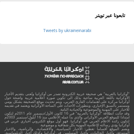
تابعونا عبر تويتر
Tweets by ukraineinarabi
"أوكرانيا بالعربية" هي صحيفة عربية الكترونية تصدر من أوكرانيا وتُعنى بتقديم الأخبار
الأوكرانية باللغة العربية ساعية بذلك الى تكوين صورة اعلامية عربية واضحة حول
أوكرانيا مركزة على اهتمامات القارئ العربي، ويتم تحديث موقع الصحيفة بشكل يومي
ومستمر بالسبق الإخباري، وبتطورات الأحداث على الساحة الأوكرانية ويعتمد في تقديمه
للاخبار على المهنية والموضوعية والحيادية التامة.
وقد جائت انطلاقة "أوكرانيا بالعربية" في 16 كانون الأول/ديسمبر عام 2011م لتكون
امتدادا للموقع العربي الاوكراني والذي بدأ عمله الاعلامي منذ 16 أيلول/سبتمبر 2003م
لتكون رائدة الاعلام العربي في أوكرانيا. فهو أول موقع الكتروني أخباري عربي في
أوكرانيا يؤدي رسالته الاعلامية المهنية بكل شفافية و موضوعية.
ويضم الموقع أقساماً تغطي: الأخبار السياسية، والاقتصادية، والرياضية، والاخبار
المتنوعة، وأخبار الجاليات، وأخبار المسلمين في أوكرانيا وكذلك أخبار الدبلوماسية،