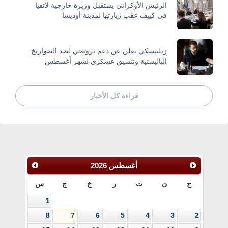
الرئيس الأوكراني يستقبل وزيرة خارجية لاتفيا
في كييف عقب زيارتها لمدينة أوديسا
زيلينسكي يعلن عن دعم نرويجي لصد الصواريخ
الباليستية وتنسيق عسكري لشهر أغسطس
قراءة كل الأخبار
أغسطس
2026
ح
ن
ث
ر
خ
ج
س
1
8
7
6
5
4
3
2