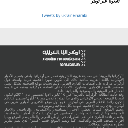
تابعونا عبر تويتر
Tweets by ukraineinarabi
"أوكرانيا بالعربية" هي صحيفة عربية الكترونية تصدر من أوكرانيا وتُعنى بتقديم الأخبار
الأوكرانية باللغة العربية ساعية بذلك الى تكوين صورة اعلامية عربية واضحة حول
أوكرانيا مركزة على اهتمامات القارئ العربي، ويتم تحديث موقع الصحيفة بشكل يومي
ومستمر بالسبق الإخباري، وبتطورات الأحداث على الساحة الأوكرانية ويعتمد في تقديمه
للاخبار على المهنية والموضوعية والحيادية التامة.
وقد جائت انطلاقة "أوكرانيا بالعربية" في 16 كانون الأول/ديسمبر عام 2011م لتكون
امتدادا للموقع العربي الاوكراني والذي بدأ عمله الاعلامي منذ 16 أيلول/سبتمبر 2003م
لتكون رائدة الاعلام العربي في أوكرانيا. فهو أول موقع الكتروني أخباري عربي في
أوكرانيا يؤدي رسالته الاعلامية المهنية بكل شفافية و موضوعية.
ويضم الموقع أقساماً تغطي: الأخبار السياسية، والاقتصادية، والرياضية، والاخبار
المتنوعة، وأخبار الجاليات، وأخبار المسلمين في أوكرانيا وكذلك أخبار الدبلوماسية،
ولتقديم نافذة للقارئ على أهم التطورات في الوطن العربي والعالم يقدم الموقع يوميا
أقوال الصحف العربية والعالمية. كما ويضم الموقع قسم "فيديو" الذي يضم تقارير
مصوَّرة بمختلف المجالات.
وقد أولت "أوكرانيا بالعربية" اهتماما كبيرا للكاتب العربي في أوكرانيا والعالم لتكون