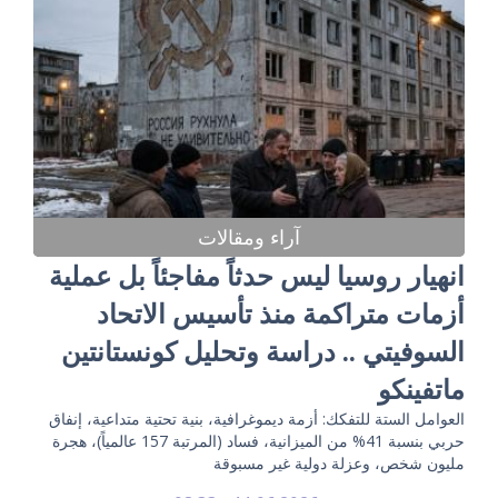
آراء ومقالات
انهيار روسيا ليس حدثاً مفاجئاً بل عملية
أزمات متراكمة منذ تأسيس الاتحاد
السوفيتي .. دراسة وتحليل كونستانتين
ماتفينكو
العوامل الستة للتفكك: أزمة ديموغرافية، بنية تحتية متداعية، إنفاق
حربي بنسبة 41% من الميزانية، فساد (المرتبة 157 عالمياً)، هجرة
مليون شخص، وعزلة دولية غير مسبوقة