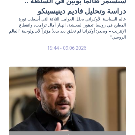
ستستمر طالما بوتين في السلطة ..
دراسة وتحليل فاديم دينيسينكو
عالم السياسة الأوكراني يحلل العوامل الثلاثة التي أشعلت ثورة
المطبخ في روسيا: تدهور المعيشة، انهيار آمال ترامب، وانقطاع
الإنترنت – ويحذر: أوكرانيا لم تخلق بعد بديلاً مؤثراً لأيديولوجية "العالم
الروسي"
09.06.2026 - 15:44