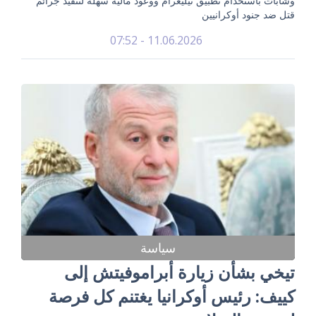
وشابات باستخدام تطبيق تيليغرام ووعود مالية سهلة لتنفيذ جرائم
قتل ضد جنود أوكرانيين
11.06.2026 - 07:52
سياسة
تيخي بشأن زيارة أبراموفيتش إلى
كييف: رئيس أوكرانيا يغتنم كل فرصة