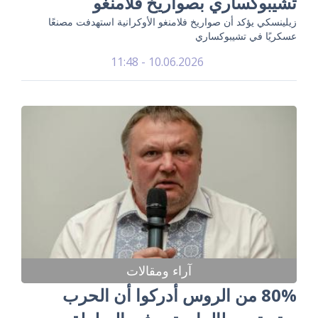
تشيبوكساري بصواريخ فلامنغو
زيلينسكي يؤكد أن صواريخ فلامنغو الأوكرانية استهدفت مصنعًا
عسكريًا في تشيبوكساري
10.06.2026 - 11:48
آراء ومقالات
80% من الروس أدركوا أن الحرب