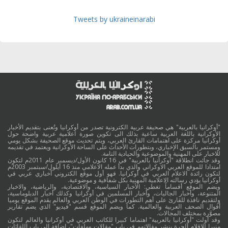
Tweets by ukraineinarabi
"أوكرانيا بالعربية" هي صحيفة عربية الكترونية تصدر من أوكرانيا وتُعنى بتقديم الأخبار
الأوكرانية باللغة العربية ساعية بذلك الى تكوين صورة اعلامية عربية واضحة حول
أوكرانيا مركزة على اهتمامات القارئ العربي، ويتم تحديث موقع الصحيفة بشكل يومي
ومستمر بالسبق الإخباري، وبتطورات الأحداث على الساحة الأوكرانية ويعتمد في تقديمه
للاخبار على المهنية والموضوعية والحيادية التامة.
وقد جائت انطلاقة "أوكرانيا بالعربية" في 16 كانون الأول/ديسمبر عام 2011م لتكون
امتدادا للموقع العربي الاوكراني والذي بدأ عمله الاعلامي منذ 16 أيلول/سبتمبر 2003م
لتكون رائدة الاعلام العربي في أوكرانيا. فهو أول موقع الكتروني أخباري عربي في
أوكرانيا يؤدي رسالته الاعلامية المهنية بكل شفافية و موضوعية.
ويضم الموقع أقساماً تغطي: الأخبار السياسية، والاقتصادية، والرياضية، والاخبار
المتنوعة، وأخبار الجاليات، وأخبار المسلمين في أوكرانيا وكذلك أخبار الدبلوماسية،
ولتقديم نافذة للقارئ على أهم التطورات في الوطن العربي والعالم يقدم الموقع يوميا
أقوال الصحف العربية والعالمية. كما ويضم الموقع قسم "فيديو" الذي يضم تقارير
مصوَّرة بمختلف المجالات.
وقد أولت "أوكرانيا بالعربية" اهتماما كبيرا للكاتب العربي في أوكرانيا والعالم لتكون
منبرا للاقلام الحرة بنشر مقالاتهم في باب "مقالات وملفات"، اضافة الى باب اللقائات