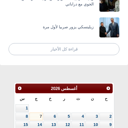
الجوي مع دراباتي
زيلينسكي يزور صربيا لأول مرة
قراءة كل الأخبار
أغسطس
2026
ح
ن
ث
ر
خ
ج
س
1
8
7
6
5
4
3
2
15
14
13
12
11
10
9