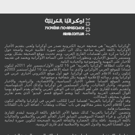
"أوكرانيا بالعربية" هي صحيفة عربية الكترونية تصدر من أوكرانيا وتُعنى بتقديم الأخبار
الأوكرانية باللغة العربية ساعية بذلك الى تكوين صورة اعلامية عربية واضحة حول
أوكرانيا مركزة على اهتمامات القارئ العربي، ويتم تحديث موقع الصحيفة بشكل يومي
ومستمر بالسبق الإخباري، وبتطورات الأحداث على الساحة الأوكرانية ويعتمد في تقديمه
للاخبار على المهنية والموضوعية والحيادية التامة.
وقد جائت انطلاقة "أوكرانيا بالعربية" في 16 كانون الأول/ديسمبر عام 2011م لتكون
امتدادا للموقع العربي الاوكراني والذي بدأ عمله الاعلامي منذ 16 أيلول/سبتمبر 2003م
لتكون رائدة الاعلام العربي في أوكرانيا. فهو أول موقع الكتروني أخباري عربي في
أوكرانيا يؤدي رسالته الاعلامية المهنية بكل شفافية و موضوعية.
ويضم الموقع أقساماً تغطي: الأخبار السياسية، والاقتصادية، والرياضية، والاخبار
المتنوعة، وأخبار الجاليات، وأخبار المسلمين في أوكرانيا وكذلك أخبار الدبلوماسية،
ولتقديم نافذة للقارئ على أهم التطورات في الوطن العربي والعالم يقدم الموقع يوميا
أقوال الصحف العربية والعالمية. كما ويضم الموقع قسم "فيديو" الذي يضم تقارير
مصوَّرة بمختلف المجالات.
وقد أولت "أوكرانيا بالعربية" اهتماما كبيرا للكاتب العربي في أوكرانيا والعالم لتكون
منبرا للاقلام الحرة بنشر مقالاتهم في باب "مقالات وملفات"، اضافة الى باب اللقائات
بشخصيات هامة.
وتتضمن "أوكرانيا بالعربية" كذلك شقها الآخر الناطق باللغة الروسية ليقدم للقارئ
الاوكراني و قراء الفضاء السوفييتي السابق أخبار العالم العربي والاسلامي والجاليات
باللغة الروسية. ناقلة بذلك الحضارة والثقافة العربية الصحيحة لتكوين صورة ايجابية
حول القضايا العربية والدول العربية والاسلامية لدى قارئ الروسية.