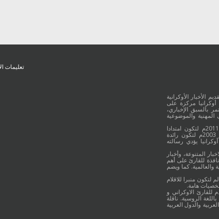
تعليمات ال
يم الأخبار الأوكرانية
أوكرانيا مركزة على
ر بالسبق الإخباري،
 المهنية والموضوعية
وقد جائت انطلاقة "أوكرانيا بالعربية" في 16 كانون الأول/ديسمبر عام 2011م لتكون امتدادا
للموقع العربي الاوكراني والذي بدأ عمله الاعلامي منذ 16 أيلول/سبتمبر 2003م لتكون رائدة
وكرانيا يؤدي رسالته
خبار المتنوعة، وأخبار
نافذة للقارئ على أهم
 والعالمية. كما ويضم
م لتكون منبرا للاقلام
شخصيات هامة.
م للقارئ الاوكراني و
اللغة الروسية. ناقلة
لعربية والدول العربية