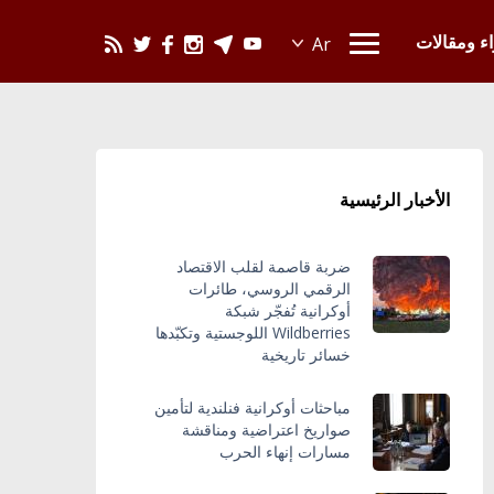
يحدث في العالم
اء ومقالات
الأخبار الرئيسية
ضربة قاصمة لقلب الاقتصاد
الرقمي الروسي، طائرات
أوكرانية تُفجّر شبكة
Wildberries اللوجستية وتكبّدها
خسائر تاريخية
مباحثات أوكرانية فنلندية لتأمين
صواريخ اعتراضية ومناقشة
مسارات إنهاء الحرب