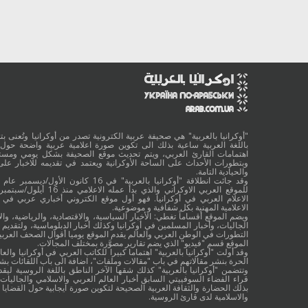
"أوكرانيا بالعربية" هي صحيفة عربية الكترونية تصدر من أوكرانيا وتُعنى بتقد
باللغة العربية ساعية بذلك الى تكوين صورة اعلامية عربية واضحة حول 
اهتمامات القارئ العربي، ويتم تحديث موقع الصحيفة بشكل يومي ومستم
وبتطورات الأحداث على الساحة الأوكرانية ويعتمد في تقديمه للاخبار على
والحيادية التامة.
الاعلام العربي في أوكرانيا. فهو أول موقع الكتروني أخباري عربي في أ
الاعلامية المهنية بكل شفافية و موضوعية.
ويضم الموقع أقساماً تغطي: الأخبار السياسية، والاقتصادية، والرياضية، والا
الجاليات، وأخبار المسلمين في أوكرانيا وكذلك أخبار الدبلوماسية، ولتقديم 
التطورات في الوطن العربي والعالم يقدم الموقع يوميا أقوال الصحف العربية
الموقع قسم "فيديو" الذي يضم تقارير مصوَّرة بمختلف المجالات.
وقد أولت "أوكرانيا بالعربية" اهتماما كبيرا للكاتب العربي في أوكرانيا والعال
الحرة بنشر مقالاتهم في باب "مقالات وملفات"، اضافة الى باب اللقائات ب
وتتضمن "أوكرانيا بالعربية" كذلك شقها الآخر الناطق باللغة الروسية ليقد
قراء الفضاء السوفييتي السابق أخبار العالم العربي والاسلامي والجاليات ب
بذلك الحضارة والثقافة العربية الصحيحة لتكوين صورة ايجابية حول القضايا ا
والاسلامية لدى قارئ الروسية.