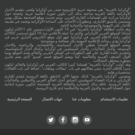
"أوكرانيا بالعربية" هي صحيفة عربية الكترونية تصدر من أوكرانيا وتُعنى بتقديم الأخبار
الأوكرانية باللغة العربية ساعية بذلك الى تكوين صورة اعلامية عربية واضحة حول
أوكرانيا مركزة على اهتمامات القارئ العربي، ويتم تحديث موقع الصحيفة بشكل يومي
ومستمر بالسبق الإخباري، وبتطورات الأحداث على الساحة الأوكرانية ويعتمد في تقديمه
للاخبار على المهنية والموضوعية والحيادية التامة.
وقد جائت انطلاقة "أوكرانيا بالعربية" في 16 كانون الأول/ديسمبر عام 2011م لتكون
امتدادا للموقع العربي الاوكراني والذي بدأ عمله الاعلامي منذ 16 أيلول/سبتمبر 2003م
لتكون رائدة الاعلام العربي في أوكرانيا. فهو أول موقع الكتروني أخباري عربي في
أوكرانيا يؤدي رسالته الاعلامية المهنية بكل شفافية و موضوعية.
ويضم الموقع أقساماً تغطي: الأخبار السياسية، والاقتصادية، والرياضية، والاخبار
المتنوعة، وأخبار الجاليات، وأخبار المسلمين في أوكرانيا وكذلك أخبار الدبلوماسية،
ولتقديم نافذة للقارئ على أهم التطورات في الوطن العربي والعالم يقدم الموقع يوميا
أقوال الصحف العربية والعالمية. كما ويضم الموقع قسم "فيديو" الذي يضم تقارير
مصوَّرة بمختلف المجالات.
وقد أولت "أوكرانيا بالعربية" اهتماما كبيرا للكاتب العربي في أوكرانيا والعالم لتكون
منبرا للاقلام الحرة بنشر مقالاتهم في باب "مقالات وملفات"، اضافة الى باب اللقائات
بشخصيات هامة.
وتتضمن "أوكرانيا بالعربية" كذلك شقها الآخر الناطق باللغة الروسية ليقدم للقارئ
الاوكراني و قراء الفضاء السوفييتي السابق أخبار العالم العربي والاسلامي والجاليات
باللغة الروسية. ناقلة بذلك الحضارة والثقافة العربية الصحيحة لتكوين صورة ايجابية
حول القضايا العربية والدول العربية والاسلامية لدى قارئ الروسية.
تعليمات الاستخدام
معلومات عنا
جهات الاتصال
الصفحة الرئيسية