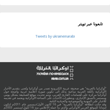
تابعونا عبر تويتر
Tweets by ukraineinarabi
"أوكرانيا بالعربية" هي صحيفة عربية الكترونية تصدر من أوكرانيا وتُعنى بتقديم الأخبار
الأوكرانية باللغة العربية ساعية بذلك الى تكوين صورة اعلامية عربية واضحة حول
أوكرانيا مركزة على اهتمامات القارئ العربي، ويتم تحديث موقع الصحيفة بشكل يومي
ومستمر بالسبق الإخباري، وبتطورات الأحداث على الساحة الأوكرانية ويعتمد في تقديمه
للاخبار على المهنية والموضوعية والحيادية التامة.
وقد جائت انطلاقة "أوكرانيا بالعربية" في 16 كانون الأول/ديسمبر عام 2011م لتكون
امتدادا للموقع العربي الاوكراني والذي بدأ عمله الاعلامي منذ 16 أيلول/سبتمبر 2003م