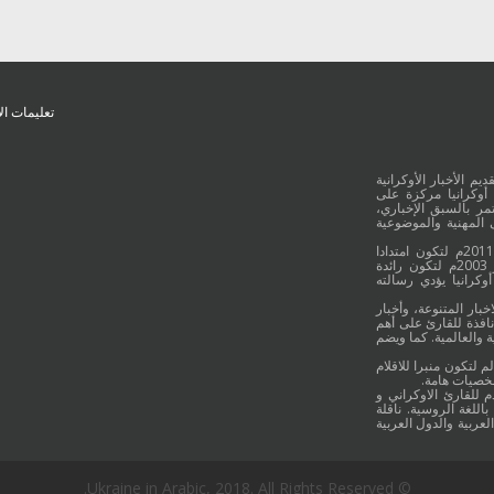
تعليمات ال
يم الأخبار الأوكرانية
أوكرانيا مركزة على
ر بالسبق الإخباري،
 المهنية والموضوعية
وقد جائت انطلاقة "أوكرانيا بالعربية" في 16 كانون الأول/ديسمبر عام 2011م لتكون امتدادا
للموقع العربي الاوكراني والذي بدأ عمله الاعلامي منذ 16 أيلول/سبتمبر 2003م لتكون رائدة
وكرانيا يؤدي رسالته
خبار المتنوعة، وأخبار
نافذة للقارئ على أهم
 والعالمية. كما ويضم
م لتكون منبرا للاقلام
شخصيات هامة.
م للقارئ الاوكراني و
اللغة الروسية. ناقلة
لعربية والدول العربية
© Ukraine in Arabic, 2018. All Rights Reserved.