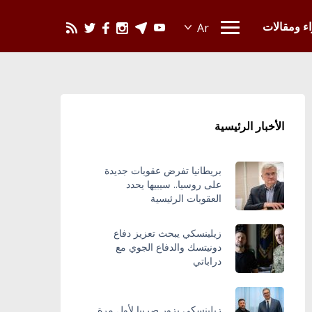
يحدث في العالم
اء ومقالات
الأخبار الرئيسية
بريطانيا تفرض عقوبات جديدة
على روسيا.. سيبيها يحدد
العقوبات الرئيسية
زيلينسكي يبحث تعزيز دفاع
دونيتسك والدفاع الجوي مع
دراباتي
زيلينسكي يزور صربيا لأول مرة