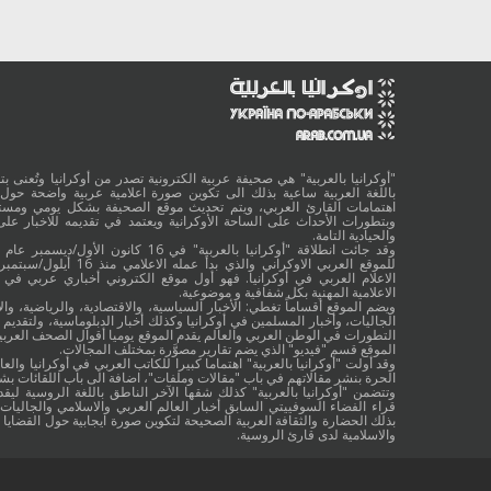
"أوكرانيا بالعربية" هي صحيفة عربية الكترونية تصدر من أوكرانيا وتُعنى بتقد
باللغة العربية ساعية بذلك الى تكوين صورة اعلامية عربية واضحة حول 
اهتمامات القارئ العربي، ويتم تحديث موقع الصحيفة بشكل يومي ومستم
وبتطورات الأحداث على الساحة الأوكرانية ويعتمد في تقديمه للاخبار على
والحيادية التامة.
الاعلام العربي في أوكرانيا. فهو أول موقع الكتروني أخباري عربي في أ
الاعلامية المهنية بكل شفافية و موضوعية.
ويضم الموقع أقساماً تغطي: الأخبار السياسية، والاقتصادية، والرياضية، والا
الجاليات، وأخبار المسلمين في أوكرانيا وكذلك أخبار الدبلوماسية، ولتقديم 
التطورات في الوطن العربي والعالم يقدم الموقع يوميا أقوال الصحف العربية
الموقع قسم "فيديو" الذي يضم تقارير مصوَّرة بمختلف المجالات.
وقد أولت "أوكرانيا بالعربية" اهتماما كبيرا للكاتب العربي في أوكرانيا والعال
الحرة بنشر مقالاتهم في باب "مقالات وملفات"، اضافة الى باب اللقائات ب
وتتضمن "أوكرانيا بالعربية" كذلك شقها الآخر الناطق باللغة الروسية ليقد
قراء الفضاء السوفييتي السابق أخبار العالم العربي والاسلامي والجاليات ب
بذلك الحضارة والثقافة العربية الصحيحة لتكوين صورة ايجابية حول القضايا ا
والاسلامية لدى قارئ الروسية.