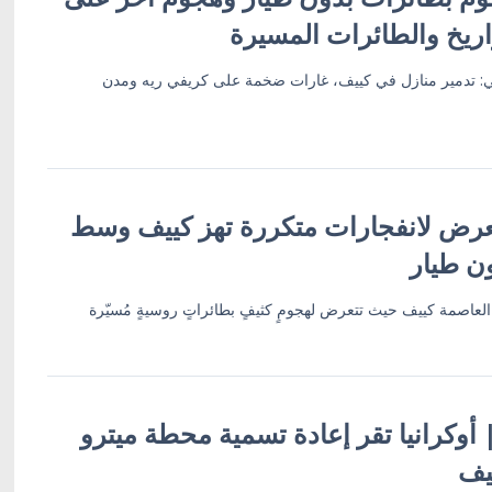
اريخ والطائرات المسيرة
وسي: تدمير منازل في كييف، غارات ضخمة على كريفي ريه ومدن
عرض لانفجارات متكررة تهز كييف وسط
ن طيار
لعاصمة كييف حيث تتعرض لهجومٍ كثيفٍ بطائراتٍ روسيةٍ مُسيّرة
 | أوكرانيا تقر إعادة تسمية محطة ميترو
يف