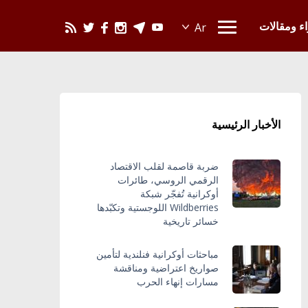
يحدث في العالم
اء ومقالات
الأخبار الرئيسية
ضربة قاصمة لقلب الاقتصاد
الرقمي الروسي، طائرات
أوكرانية تُفجّر شبكة
Wildberries اللوجستية وتكبّدها
خسائر تاريخية
مباحثات أوكرانية فنلندية لتأمين
صواريخ اعتراضية ومناقشة
مسارات إنهاء الحرب