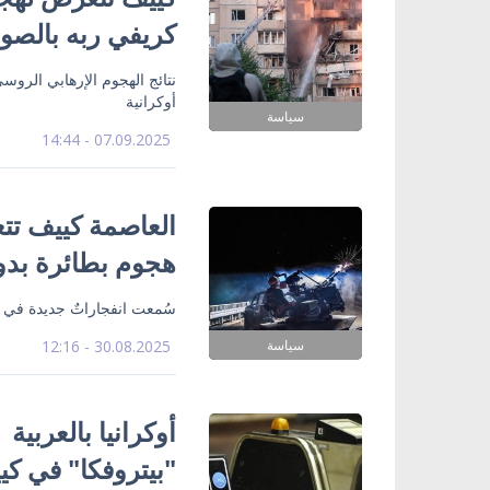
كريفي ربه بالصو
نتائج الهجوم الإرهابي الر
أوكرانية
سياسة
07.09.2025 - 14:44
العاصمة كييف تت
هجوم بطائرة بدو
سُمعت انفجاراتٌ جديدة في ا
سياسة
30.08.2025 - 12:16
أوكرانيا بالعربية
"بيتروفكا" في كي