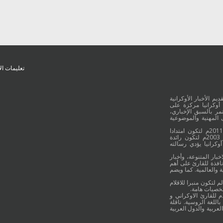
تعليمات ال
يم الأخبار الأوكرانية
أوكرانيا مركزة على
ر بالسبق الإخباري،
 المهنية والموضوعية
وقد جائت انطلاقة "أوكرانيا بالعربية" في 16 كانون الأول/ديسمبر عام 2011م لتكون امتدادا
للموقع العربي الاوكراني والذي بدأ عمله الاعلامي منذ 16 أيلول/سبتمبر 2003م لتكون رائدة
وكرانيا يؤدي رسالته
خبار المتنوعة، وأخبار
نافذة للقارئ على أهم
 والعالمية. كما ويضم
م لتكون منبرا للاقلام
شخصيات هامة.
م للقارئ الاوكراني و
اللغة الروسية. ناقلة
لعربية والدول العربية