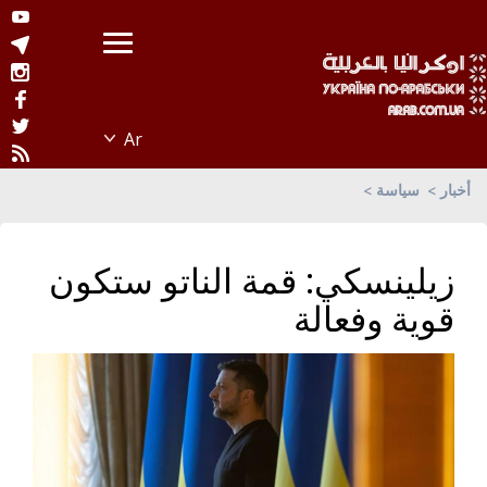
أخبار
سياسة
زيلينسكي: قمة الناتو ستكون
قوية وفعالة