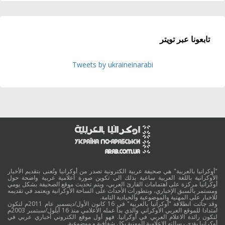
تابعونا عبر تويتر
Tweets by ukraineinarabi
"أوكرانيا بالعربية" هي صحيفة عربية الكترونية تصدر من أوكرانيا وتُعنى بتقديم الأخبار
الأوكرانية باللغة العربية ساعية بذلك الى تكوين صورة اعلامية عربية واضحة حول
أوكرانيا مركزة على اهتمامات القارئ العربي، ويتم تحديث موقع الصحيفة بشكل يومي
ومستمر بالسبق الإخباري، وبتطورات الأحداث على الساحة الأوكرانية ويعتمد في تقديمه
للاخبار على المهنية والموضوعية والحيادية التامة.
وقد جائت انطلاقة "أوكرانيا بالعربية" في 16 كانون الأول/ديسمبر عام 2011م لتكون
امتدادا للموقع العربي الاوكراني والذي بدأ عمله الاعلامي منذ 16 أيلول/سبتمبر 2003م
لتكون رائدة الاعلام العربي في أوكرانيا. فهو أول موقع الكتروني أخباري عربي في
أوكرانيا يؤدي رسالته الاعلامية المهنية بكل شفافية و موضوعية.