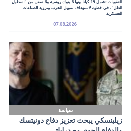
العقوبات تشمل 19 كياناً بينها 6 بنوك روسية و6 سفن من "أسطول
الظل"، في خطوة لاستهداف تمويل الحرب وتزويد الصناعات
العسكرية
07.08.2026
سياسة
زيلينسكي يبحث تعزيز دفاع دونيتسك
والدفاع الجوي مع دراباتي