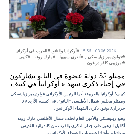
03.06.2026 - 15:56
#أوكرانيا والناتو
,
#الحرب في أوكرانيا
,
#فولوديمير زيلينسكي
,
#أندري سيبيها
,
#مارك روته
,
#كييف
,
#جوزيبي كافو دراغون
ممثلو 32 دولة عضوة في الناتو يشاركون
في إحياء ذكرى شهداء أوكرانيا في كييف
كييف/ أوكرانيا بالعربية/ أحيا الرئيس الأوكراني فولوديمير زيلينسكي
وممثلو مجلس شمال الأطلسي "الناتو"، في كييف، الأربعاء 3
حزيران/ يونيو، ذكرى الشهداء الأوكرانيين.
وضع زيلينسكي والأمين العام لحلف شمال الأطلسي مارك روته
أكاليل الزهور على جدار الذكرى بالقرب من كاتدرائية القديس
ميخائيل، وأشادا بتضحيات الشهداء الأوكرانيين.