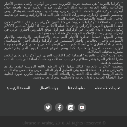
"أوكرانيا بالعربية" هي صحيفة عربية الكترونية تصدر من أوكرانيا وتُعنى بتقديم الأخبار
الأوكرانية باللغة العربية ساعية بذلك الى تكوين صورة اعلامية عربية واضحة حول
أوكرانيا مركزة على اهتمامات القارئ العربي، ويتم تحديث موقع الصحيفة بشكل يومي
ومستمر بالسبق الإخباري، وبتطورات الأحداث على الساحة الأوكرانية ويعتمد في تقديمه
للاخبار على المهنية والموضوعية والحيادية التامة.
وقد جائت انطلاقة "أوكرانيا بالعربية" في 16 كانون الأول/ديسمبر عام 2011م لتكون
امتدادا للموقع العربي الاوكراني والذي بدأ عمله الاعلامي منذ 16 أيلول/سبتمبر 2003م
لتكون رائدة الاعلام العربي في أوكرانيا. فهو أول موقع الكتروني أخباري عربي في
أوكرانيا يؤدي رسالته الاعلامية المهنية بكل شفافية و موضوعية.
ويضم الموقع أقساماً تغطي: الأخبار السياسية، والاقتصادية، والرياضية، والاخبار
المتنوعة، وأخبار الجاليات، وأخبار المسلمين في أوكرانيا وكذلك أخبار الدبلوماسية،
ولتقديم نافذة للقارئ على أهم التطورات في الوطن العربي والعالم يقدم الموقع يوميا
أقوال الصحف العربية والعالمية. كما ويضم الموقع قسم "فيديو" الذي يضم تقارير
مصوَّرة بمختلف المجالات.
وقد أولت "أوكرانيا بالعربية" اهتماما كبيرا للكاتب العربي في أوكرانيا والعالم لتكون
منبرا للاقلام الحرة بنشر مقالاتهم في باب "مقالات وملفات"، اضافة الى باب اللقائات
بشخصيات هامة.
وتتضمن "أوكرانيا بالعربية" كذلك شقها الآخر الناطق باللغة الروسية ليقدم للقارئ
الاوكراني و قراء الفضاء السوفييتي السابق أخبار العالم العربي والاسلامي والجاليات
باللغة الروسية. ناقلة بذلك الحضارة والثقافة العربية الصحيحة لتكوين صورة ايجابية
حول القضايا العربية والدول العربية والاسلامية لدى قارئ الروسية.
تعليمات الاستخدام
معلومات عنا
جهات الاتصال
الصفحة الرئيسية
© Ukraine in Arabic, 2018. All Rights Reserved.