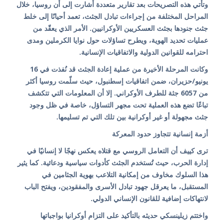
وتأتي هذه التصريحات بعد تقارير متعددة أشارت إلى أن روسيا، خلال
المراحل المختلفة من إجراءات تبادل الجثث، تعمد أحيانًا إلى خلط
جثث جنودها بجثث العسكريين الأوكرانيين. الأمر الذي يعقّد من
عمليات تحديد الهوية، ويطرح تساؤلات حول نوايا الكرملين ومدى
احترامه للقوانين الدولية والاتفاقيات الإنسانية.
وكانت المرحلة الأخيرة من عملية إعادة الجثث قد نُفذت في 16
يونيو/حزيران، ضمن اتفاقيات إسطنبول، حيث سلّمت روسيا أكثر
من 6057 جثة للطرف الأوكراني. إلا أن المعلومات التي تتكشف
تباعًا تضع هذه العملية تحت مجهر التساؤل، خاصة في ظل وجود
جثث مجهولة أو غير أوكرانية بين تلك التي تم تسليمها.
أزمة إنسانية تتجاوز حدود المعركة
ترى كييف أن التعامل الروسي مع قتلاه يعكس نهجًا لا إنسانيًا في
إدارة الحرب، حيث تُستخدم الجثث كأدوات سياسية ودعائية. كما يثير
هذا السلوك مخاوف من إمكانية التلاعب بهوية الجثامين في
المستقبل، ما يعرقل جهود تبادل الأسرى والمفقودين، ويفتح الباب
لانتهاكات إضافية للقانون الإنساني الدولي.
واختتم زيلينسكي حديثه بالتأكيد على التزام أوكرانيا بواجباتها