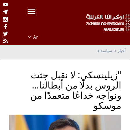
أخبار
سياسة
"زيلينسكي: لا نقبل جثث
الروس بدلًا من أبطالنا…
ونواجه خداعًا متعمدًا من
موسكو