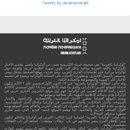
Tweets by ukraineinarabi
"أوكرانيا بالعربية" هي صحيفة عربية الكترونية تصدر من أوكرانيا وتُعنى بتقديم الأخبار
الأوكرانية باللغة العربية ساعية بذلك الى تكوين صورة اعلامية عربية واضحة حول
أوكرانيا مركزة على اهتمامات القارئ العربي، ويتم تحديث موقع الصحيفة بشكل يومي
ومستمر بالسبق الإخباري، وبتطورات الأحداث على الساحة الأوكرانية ويعتمد في تقديمه
للاخبار على المهنية والموضوعية والحيادية التامة.
وقد جائت انطلاقة "أوكرانيا بالعربية" في 16 كانون الأول/ديسمبر عام 2011م لتكون
امتدادا للموقع العربي الاوكراني والذي بدأ عمله الاعلامي منذ 16 أيلول/سبتمبر 2003م
لتكون رائدة الاعلام العربي في أوكرانيا. فهو أول موقع الكتروني أخباري عربي في
أوكرانيا يؤدي رسالته الاعلامية المهنية بكل شفافية و موضوعية.
ويضم الموقع أقساماً تغطي: الأخبار السياسية، والاقتصادية، والرياضية، والاخبار
المتنوعة، وأخبار الجاليات، وأخبار المسلمين في أوكرانيا وكذلك أخبار الدبلوماسية،
ولتقديم نافذة للقارئ على أهم التطورات في الوطن العربي والعالم يقدم الموقع يوميا
أقوال الصحف العربية والعالمية. كما ويضم الموقع قسم "فيديو" الذي يضم تقارير
مصوَّرة بمختلف المجالات.
وقد أولت "أوكرانيا بالعربية" اهتماما كبيرا للكاتب العربي في أوكرانيا والعالم لتكون
منبرا للاقلام الحرة بنشر مقالاتهم في باب "مقالات وملفات"، اضافة الى باب اللقائات
بشخصيات هامة.
وتتضمن "أوكرانيا بالعربية" كذلك شقها الآخر الناطق باللغة الروسية ليقدم للقارئ