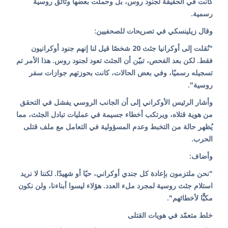
كانت في الحقيقة لجنود روس، بل وحملت بعضها وثائق روسية
رسمية.
وقال زيلينسكي في تصريحات للصحفيين:
"نُقلت إلى أوكرانيا جثث 20 شخصًا قيل لنا إنهم جنود أوكرانيون
فقط. لكن بعد الفحص، تبيّن أن الجثث تعود لجنود روس. هذا الأمر تم
تسجيله رسميًا، وفي بعض الحالات، كانت بحوزتهم جوازات سفر
روسية".
وأشار الرئيس الأوكراني إلى أن الجانب الروسي يفشل في التحقق
من هوية قتلاه، ويرتكب أخطاء جسيمة في عمليات تبادل الجثث، مما
يُظهر حالة من التخبط وعدم المسؤولية في التعامل مع ملف قتلى
الحرب.
وأضاف:
"نحن ملتزمون بإعادة كل جندي أوكراني، حيًا أو شهيدًا. لكننا لا نريد
استلام جثث روسية لمجرد ملء العدد. هؤلاء ليسوا أبناءنا، ولن نكون
مكبًّا لأخطائهم".
خلط متعمّد في هويات القتلى