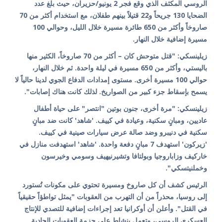
الروسي المكثف الذي وقع فجر 2 يونيو/حزيران، حيث بلغ عدد
الضحايا 130 جريحاً و22 قتيلاً بينهم طفلان، مع استخدام أكثر من 70
صاروخاً وأكثر من 650 طائرة مسيرة خلال الليل، وحوالي 100
مسيرة إضافية خلال النهار.
زيلينسكي: "قتل متوحش كان – أكثر من 70 صاروخاً، الكثير منها
باليستي، وأكثر من 650 مسيرة في ليلة واحدة. ثم خلال النهار،
حوالي 100 مسيرة أخرى. مستوى إمدادات الدفاع الجوي لدينا حالياً لا
يسمح بإسقاط جزء كبير من الصواريخ. لذلك كانت هناك إصابات".
زيلينسكي: "مرة أخرى، جنون بوتين "انتصر" على حياة أطفال
عاديين، ومبانٍ سكنية، وعيادة في كييف. 'شاهد' كانت ضد مبانٍ
سكنية في دنيبرو وضد صالة عرض سيارات صينية في كييف.
'زيركون' استهدف 7 مبانٍ دفعة واحدة. 'شاهد' استهدفت منازل في
خاركيف وزاباروجيا وبولتافا وتشيرنيهيف وسومي وخيرسون
وخملنيتسكي".
الرئيس كشف أن كل صاروخ ومسيرة تحتوي على مكونات تُستورد
إلى روسيا، محذراً من أن التهرب من العقوبات "يمثل تواطؤاً حقيقياً
في القتل". وأعلن أن أوكرانيا تعد إجراءات إضافية للتصدي للإنتاج
العسكري الروسي، وتعمل بنشاط على حزمة العقوبات الحادية