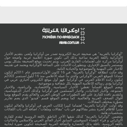
"أوكرانيا بالعربية" هي صحيفة عربية الكترونية تصدر من أوكرانيا وتُعنى بتقديم الأخبار
الأوكرانية باللغة العربية ساعية بذلك الى تكوين صورة اعلامية عربية واضحة حول
أوكرانيا مركزة على اهتمامات القارئ العربي، ويتم تحديث موقع الصحيفة بشكل يومي
ومستمر بالسبق الإخباري، وبتطورات الأحداث على الساحة الأوكرانية ويعتمد في تقديمه
للاخبار على المهنية والموضوعية والحيادية التامة.
وقد جائت انطلاقة "أوكرانيا بالعربية" في 16 كانون الأول/ديسمبر عام 2011م لتكون
امتدادا للموقع العربي الاوكراني والذي بدأ عمله الاعلامي منذ 16 أيلول/سبتمبر 2003م
لتكون رائدة الاعلام العربي في أوكرانيا. فهو أول موقع الكتروني أخباري عربي في
أوكرانيا يؤدي رسالته الاعلامية المهنية بكل شفافية و موضوعية.
ويضم الموقع أقساماً تغطي: الأخبار السياسية، والاقتصادية، والرياضية، والاخبار
المتنوعة، وأخبار الجاليات، وأخبار المسلمين في أوكرانيا وكذلك أخبار الدبلوماسية،
ولتقديم نافذة للقارئ على أهم التطورات في الوطن العربي والعالم يقدم الموقع يوميا
أقوال الصحف العربية والعالمية. كما ويضم الموقع قسم "فيديو" الذي يضم تقارير
مصوَّرة بمختلف المجالات.
وقد أولت "أوكرانيا بالعربية" اهتماما كبيرا للكاتب العربي في أوكرانيا والعالم لتكون
منبرا للاقلام الحرة بنشر مقالاتهم في باب "مقالات وملفات"، اضافة الى باب اللقائات
بشخصيات هامة.
وتتضمن "أوكرانيا بالعربية" كذلك شقها الآخر الناطق باللغة الروسية ليقدم للقارئ
الاوكراني و قراء الفضاء السوفييتي السابق أخبار العالم العربي والاسلامي والجاليات
باللغة الروسية. ناقلة بذلك الحضارة والثقافة العربية الصحيحة لتكوين صورة ايجابية