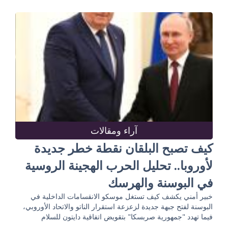
آراء ومقالات
كيف تصبح البلقان نقطة خطر جديدة
لأوروبا.. تحليل الحرب الهجينة الروسية
في البوسنة والهرسك
خبير أمني يكشف كيف تستغل موسكو الانقسامات الداخلية في
البوسنة لفتح جبهة جديدة لزعزعة استقرار الناتو والاتحاد الأوروبي،
فيما تهدد "جمهورية صربسكا" بتقويض اتفاقية دايتون للسلام