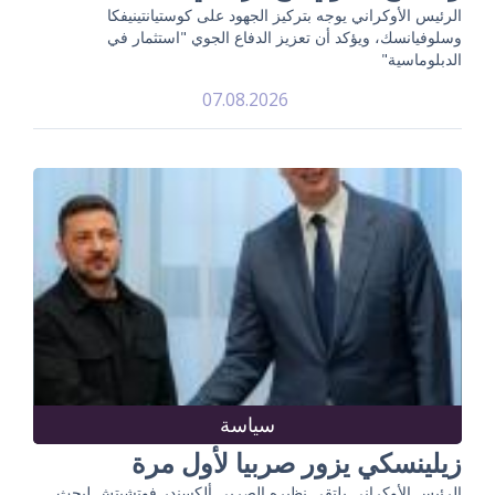
الرئيس الأوكراني يوجه بتركيز الجهود على كوستيانتينيفكا
وسلوفيانسك، ويؤكد أن تعزيز الدفاع الجوي "استثمار في
الدبلوماسية"
07.08.2026
سياسة
زيلينسكي يزور صربيا لأول مرة
الرئيس الأوكراني يلتقي نظيره الصربي ألكسندر فوتشيتش لبحث