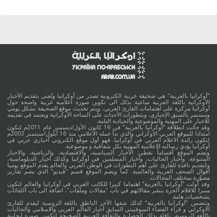
"أوكرانيا بالعربية" هي صحيفة عربية الكترونية تصدر من أوكرانيا وتُعنى بتقديم الأخبار
الأوكرانية باللغة العربية ساعية بذلك الى تكوين صورة اعلامية عربية واضحة حول
أوكرانيا مركزة على اهتمامات القارئ العربي، ويتم تحديث موقع الصحيفة بشكل يومي
ومستمر بالسبق الإخباري، وبتطورات الأحداث على الساحة الأوكرانية ويعتمد في تقديمه
للاخبار على المهنية والموضوعية والحيادية التامة.
وقد جائت انطلاقة "أوكرانيا بالعربية" في 16 كانون الأول/ديسمبر عام 2011م لتكون
امتدادا للموقع العربي الاوكراني والذي بدأ عمله الاعلامي منذ 16 أيلول/سبتمبر 2003م
لتكون رائدة الاعلام العربي في أوكرانيا. فهو أول موقع الكتروني أخباري عربي في
أوكرانيا يؤدي رسالته الاعلامية المهنية بكل شفافية و موضوعية.
ويضم الموقع أقساماً تغطي: الأخبار السياسية، والاقتصادية، والرياضية، والاخبار
المتنوعة، وأخبار الجاليات، وأخبار المسلمين في أوكرانيا وكذلك أخبار الدبلوماسية،
ولتقديم نافذة للقارئ على أهم التطورات في الوطن العربي والعالم يقدم الموقع يوميا
أقوال الصحف العربية والعالمية. كما ويضم الموقع قسم "فيديو" الذي يضم تقارير
مصوَّرة بمختلف المجالات.
وقد أولت "أوكرانيا بالعربية" اهتماما كبيرا للكاتب العربي في أوكرانيا والعالم لتكون
منبرا للاقلام الحرة بنشر مقالاتهم في باب "مقالات وملفات"، اضافة الى باب اللقائات
بشخصيات هامة.
وتتضمن "أوكرانيا بالعربية" كذلك شقها الآخر الناطق باللغة الروسية ليقدم للقارئ
الاوكراني و قراء الفضاء السوفييتي السابق أخبار العالم العربي والاسلامي والجاليات
باللغة الروسية. ناقلة بذلك الحضارة والثقافة العربية الصحيحة لتكوين صورة ايجابية