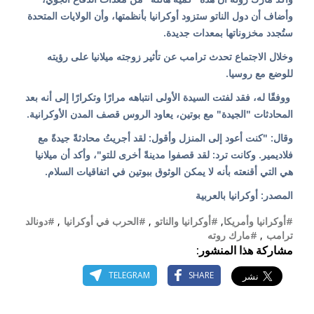
وأضاف أن دول الناتو ستزود أوكرانيا بأنظمتها، وأن الولايات المتحدة
ستُجدد مخزوناتها بمعدات جديدة.
وخلال الاجتماع تحدث ترامب عن تأثير زوجته ميلانيا على رؤيته
للوضع مع روسيا.
ووفقًا له، فقد لفتت السيدة الأولى انتباهه مرارًا وتكرارًا إلى أنه بعد
المحادثات "الجيدة" مع بوتين، يعاود الروس قصف المدن الأوكرانية.
وقال: "كنت أعود إلى المنزل وأقول: لقد أجريتُ محادثةً جيدةً مع
فلاديمير. وكانت ترد: لقد قصفوا مدينةً أخرى للتو"، وأكد أن ميلانيا
هي التي أقنعته بأنه لا يمكن الوثوق ببوتين في اتفاقيات السلام.
المصدر: أوكرانيا بالعربية
#أوكرانيا وأمريكا
,
#أوكرانيا والناتو
,
#الحرب في أوكرانيا
,
#دونالد
ترامب
,
#مارك روته
مشاركة هذا المنشور:
TELEGRAM
SHARE