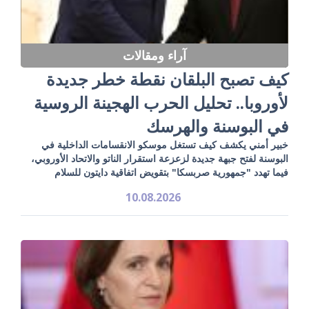
آراء ومقالات
كيف تصبح البلقان نقطة خطر جديدة
لأوروبا.. تحليل الحرب الهجينة الروسية
في البوسنة والهرسك
خبير أمني يكشف كيف تستغل موسكو الانقسامات الداخلية في
البوسنة لفتح جبهة جديدة لزعزعة استقرار الناتو والاتحاد الأوروبي،
فيما تهدد "جمهورية صربسكا" بتقويض اتفاقية دايتون للسلام
10.08.2026