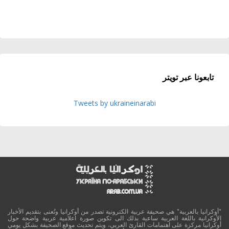
تابعونا عبر تويتر
Tweets by ukraineinarabi
"أوكرانيا بالعربية" هي صحيفة عربية الكترونية تصدر من أوكرانيا وتُعنى بتقديم الأخبار
الأوكرانية باللغة العربية ساعية بذلك الى تكوين صورة اعلامية عربية واضحة حول
أوكرانيا مركزة على اهتمامات القارئ العربي، ويتم تحديث موقع الصحيفة بشكل يومي