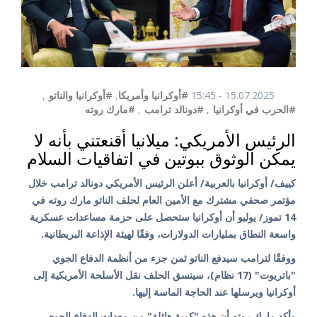
15.07.2025 - 15:45
#أوكرانيا وأمريكا
,
#أوكرانيا والناتو
,
#الحرب في أوكرانيا
,
#دونالد ترامب
,
#مارك روته
الرئيس الأمريكي: ميلانيا أقنعتني بأنه لا
يمكن الوثوق ببوتين في اتفاقيات السلام
كييف/ أوكرانيا بالعربية/ أعلن الرئيس الأمريكي دونالد ترامب خلال
مؤتمر صحفي مشترك مع الأمين العام لحلف الناتو مارك روته في
14 تموز/ يوليو أن أوكرانيا ستحصل على حزمة مساعدات عسكرية
واسعة النطاق بمليارات الدولارات، وفقًا لهيئة الإذاعة البريطانية.
ووفقًا لترامب سيدفع الناتو ثمن جزء من أنظمة الدفاع الجوي
"باتريوت" (17 نظام)، سينسق الحلف نقل الأسلحة الأمريكية إلى
أوكرانيا ويرسلها عند الحاجة الماسة إليها.
وأكد مارك روته أن هذه "كمية هائلة" من معدات الدفاع الجوي،