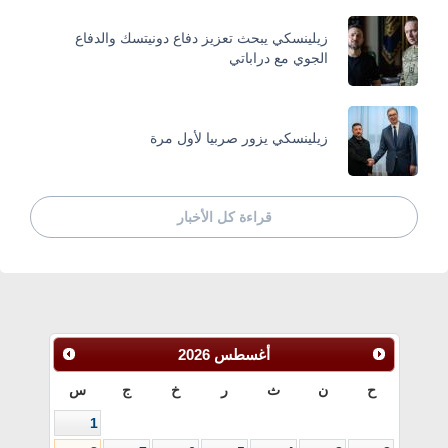
زيلينسكي يبحث تعزيز دفاع دونيتسك والدفاع
الجوي مع دراباتي
زيلينسكي يزور صربيا لأول مرة
قراءة كل الأخبار
أغسطس
2026
ح
ن
ث
ر
خ
ج
س
1