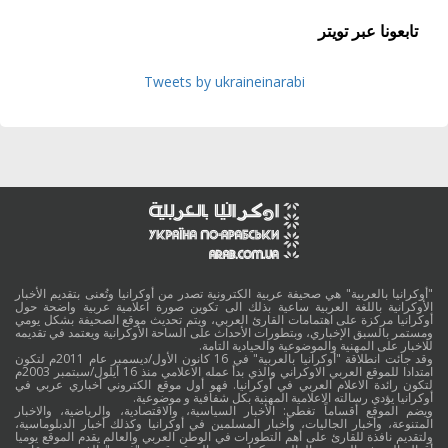
تابعونا عبر تويتر
Tweets by ukraineinarabi
"أوكرانيا بالعربية" هي صحيفة عربية الكترونية تصدر من أوكرانيا وتُعنى بتقديم الأخبار
الأوكرانية باللغة العربية ساعية بذلك الى تكوين صورة اعلامية عربية واضحة حول
أوكرانيا مركزة على اهتمامات القارئ العربي، ويتم تحديث موقع الصحيفة بشكل يومي
ومستمر بالسبق الإخباري، وبتطورات الأحداث على الساحة الأوكرانية ويعتمد في تقديمه
للاخبار على المهنية والموضوعية والحيادية التامة.
وقد جائت انطلاقة "أوكرانيا بالعربية" في 16 كانون الأول/ديسمبر عام 2011م لتكون
امتدادا للموقع العربي الاوكراني والذي بدأ عمله الاعلامي منذ 16 أيلول/سبتمبر 2003م
لتكون رائدة الاعلام العربي في أوكرانيا. فهو أول موقع الكتروني أخباري عربي في
أوكرانيا يؤدي رسالته الاعلامية المهنية بكل شفافية و موضوعية.
ويضم الموقع أقساماً تغطي: الأخبار السياسية، والاقتصادية، والرياضية، والاخبار
المتنوعة، وأخبار الجاليات، وأخبار المسلمين في أوكرانيا وكذلك أخبار الدبلوماسية،
ولتقديم نافذة للقارئ على أهم التطورات في الوطن العربي والعالم يقدم الموقع يوميا