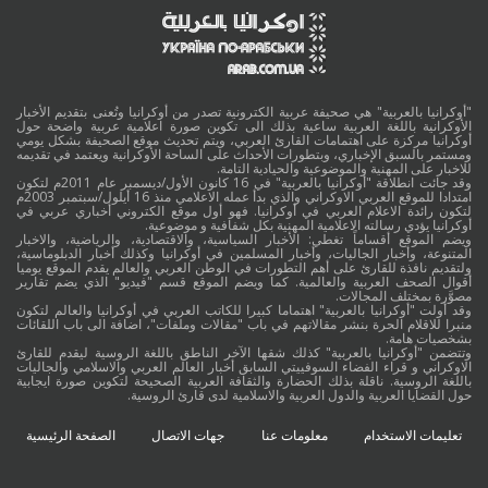
"أوكرانيا بالعربية" هي صحيفة عربية الكترونية تصدر من أوكرانيا وتُعنى بتقديم الأخبار
الأوكرانية باللغة العربية ساعية بذلك الى تكوين صورة اعلامية عربية واضحة حول
أوكرانيا مركزة على اهتمامات القارئ العربي، ويتم تحديث موقع الصحيفة بشكل يومي
ومستمر بالسبق الإخباري، وبتطورات الأحداث على الساحة الأوكرانية ويعتمد في تقديمه
للاخبار على المهنية والموضوعية والحيادية التامة.
وقد جائت انطلاقة "أوكرانيا بالعربية" في 16 كانون الأول/ديسمبر عام 2011م لتكون
امتدادا للموقع العربي الاوكراني والذي بدأ عمله الاعلامي منذ 16 أيلول/سبتمبر 2003م
لتكون رائدة الاعلام العربي في أوكرانيا. فهو أول موقع الكتروني أخباري عربي في
أوكرانيا يؤدي رسالته الاعلامية المهنية بكل شفافية و موضوعية.
ويضم الموقع أقساماً تغطي: الأخبار السياسية، والاقتصادية، والرياضية، والاخبار
المتنوعة، وأخبار الجاليات، وأخبار المسلمين في أوكرانيا وكذلك أخبار الدبلوماسية،
ولتقديم نافذة للقارئ على أهم التطورات في الوطن العربي والعالم يقدم الموقع يوميا
أقوال الصحف العربية والعالمية. كما ويضم الموقع قسم "فيديو" الذي يضم تقارير
مصوَّرة بمختلف المجالات.
وقد أولت "أوكرانيا بالعربية" اهتماما كبيرا للكاتب العربي في أوكرانيا والعالم لتكون
منبرا للاقلام الحرة بنشر مقالاتهم في باب "مقالات وملفات"، اضافة الى باب اللقائات
بشخصيات هامة.
وتتضمن "أوكرانيا بالعربية" كذلك شقها الآخر الناطق باللغة الروسية ليقدم للقارئ
الاوكراني و قراء الفضاء السوفييتي السابق أخبار العالم العربي والاسلامي والجاليات
باللغة الروسية. ناقلة بذلك الحضارة والثقافة العربية الصحيحة لتكوين صورة ايجابية
حول القضايا العربية والدول العربية والاسلامية لدى قارئ الروسية.
تعليمات الاستخدام
معلومات عنا
جهات الاتصال
الصفحة الرئيسية