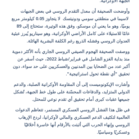
الجبهة الأوكرانية.
وأوضحت الصحيفة أن معدل التقدم الروسي في بعض الجبهات
لاسيما في منطقتي سومي ودونيتسك لا يتجاوز 0.05 كيلومتر مربع
يوميًا، وهو ما يعني أن موسكو، وفق هذه الوتيرة، ستحتاج إلى 89
عامًا للاستيلاء على كامل الأراضي الأوكرانية، وهو سيناريو يُبرز عبثية
العدوان الروسي وفشله الذريع رغم الكلفة البشرية الهائلة.
ووصفت الصحيفة الهجوم الصيفي الروسي الجاري بأنه الأكثر دموية
منذ بداية الغزو الشامل في فبراير/شباط 2022، حيث أسفر عن
أكبر عدد من الضحايا بين المدنيين والعسكريين على حد سواء، دون
تحقيق "أي نقطة تحول استراتيجية".
وأشارت الإيكونوميست إلى أن المقاومة الأوكرانية الصلبة، والدعم
الدولي المتزايد، والدفاعات المحسّنة على طول خط الجبهة، تُشكل
جميعها عقبات كبرى أمام تحقيق أي تقدم نوعي للمحتل.
في ظل هذا الفشل الروسي العسكري المستمر، تتعاظم الدعوات
العالمية لتكثيف الدعم العسكري والمالي لأوكرانيا، لردع الإرهاب
الروسي وإنهاء الحرب التي أثبتت بالأرقام أنها خاسرة أخلاقيًا
وعسكريًا وسياسيًا.