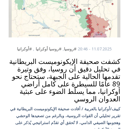
11.07.2025 - 20:46
#روسيا
,
#روسيا أوكرانيا
,
#أوكرانيا
كشفت صحيفة الإيكونوميست البريطانية
في تحليل دقيق أن روسيا، وفق وتيرة
تقدمها الحالية على الجبهة، ستحتاج نحو
89 عامًا للسيطرة على كامل أراضي
أوكرانيا، مما يسلّط الضوء على عبثية
العدوان الروسي
كييف/أوكرانيا بالعربية / أفادت صحيفة الإيكونوميست البريطانية في
تقرير تحليلي أن القوات الروسية، وبالرغم من تصعيدها الوحشي
وهجومها الصيفي الدامي، لا تُحقق أي تقدّم استراتيجي يُذكر على