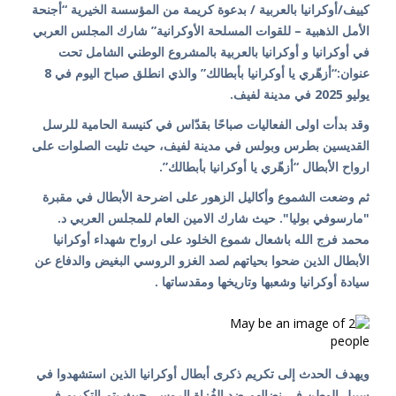
كييف/أوكرانيا بالعربية / بدعوة كريمة من المؤسسة الخيرية “أجنحة
الأمل الذهبية – للقوات المسلحة الأوكرانية” شارك المجلس العربي
في أوكرانيا و أوكرانيا بالعربية بالمشروع الوطني الشامل تحت
عنوان:“أزهّري يا أوكرانيا بأبطالك” والذي انطلق صباح اليوم في 8
يوليو 2025 في مدينة لفيف.
وقد بدأت اولى الفعاليات صباحًا بقدّاس في كنيسة الحامية للرسل
القديسين بطرس وبولس في مدينة لفيف، حيث تليت الصلوات على
ارواح الأبطال “أزهّري يا أوكرانيا بأبطالك”.
ثم وضعت الشموع وأكاليل الزهور على اضرحة الأبطال في مقبرة
"مارسوفي بوليا". حيث شارك الامين العام للمجلس العربي د.
محمد فرج الله باشعال شموع الخلود على ارواح شهداء أوكرانيا
الأبطال الذين ضحوا بحياتهم لصد الغزو الروسي البغيض والدفاع عن
سيادة أوكرانيا وشعبها وتاريخها ومقدساتها .
ويهدف الحدث إلى تكريم ذكرى أبطال أوكرانيا الذين استشهدوا في
سبيل الوطن في نضالهم ضد الغُزاة الروس، حيث يتم التكريم في