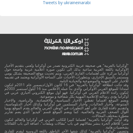
Tweets by ukraineinarabi
"أوكرانيا بالعربية" هي صحيفة عربية الكترونية تصدر من أوكرانيا وتُعنى بتقديم الأخبار
الأوكرانية باللغة العربية ساعية بذلك الى تكوين صورة اعلامية عربية واضحة حول
أوكرانيا مركزة على اهتمامات القارئ العربي، ويتم تحديث موقع الصحيفة بشكل يومي
ومستمر بالسبق الإخباري، وبتطورات الأحداث على الساحة الأوكرانية ويعتمد في تقديمه
للاخبار على المهنية والموضوعية والحيادية التامة.
وقد جائت انطلاقة "أوكرانيا بالعربية" في 16 كانون الأول/ديسمبر عام 2011م لتكون
امتدادا للموقع العربي الاوكراني والذي بدأ عمله الاعلامي منذ 16 أيلول/سبتمبر 2003م
لتكون رائدة الاعلام العربي في أوكرانيا. فهو أول موقع الكتروني أخباري عربي في
أوكرانيا يؤدي رسالته الاعلامية المهنية بكل شفافية و موضوعية.
ويضم الموقع أقساماً تغطي: الأخبار السياسية، والاقتصادية، والرياضية، والاخبار
المتنوعة، وأخبار الجاليات، وأخبار المسلمين في أوكرانيا وكذلك أخبار الدبلوماسية،
ولتقديم نافذة للقارئ على أهم التطورات في الوطن العربي والعالم يقدم الموقع يوميا
أقوال الصحف العربية والعالمية. كما ويضم الموقع قسم "فيديو" الذي يضم تقارير
مصوَّرة بمختلف المجالات.
وقد أولت "أوكرانيا بالعربية" اهتماما كبيرا للكاتب العربي في أوكرانيا والعالم لتكون
منبرا للاقلام الحرة بنشر مقالاتهم في باب "مقالات وملفات"، اضافة الى باب اللقائات
بشخصيات هامة.
وتتضمن "أوكرانيا بالعربية" كذلك شقها الآخر الناطق باللغة الروسية ليقدم للقارئ