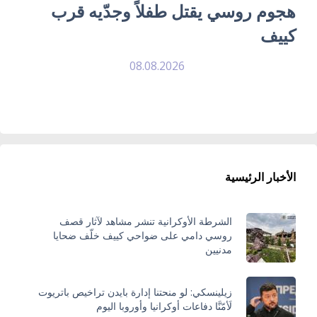
هجوم روسي يقتل طفلاً وجدّيه قرب
كييف
08.08.2026
الأخبار الرئيسية
الشرطة الأوكرانية تنشر مشاهد لآثار قصف
روسي دامي على ضواحي كييف خلّف ضحايا
مدنيين
زيلينسكي: لو منحتنا إدارة بايدن تراخيص باتريوت
لَأمّنَّا دفاعات أوكرانيا وأوروبا اليوم