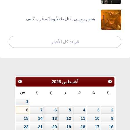
هجوم روسي يقتل طفلاً وجدّيه قرب كييف
قراءة كل الأخبار
أغسطس
2026
ح
ن
ث
ر
خ
ج
س
1
8
7
6
5
4
3
2
15
14
13
12
11
10
9
22
21
20
19
18
17
16