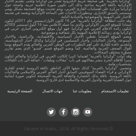
"أوكرانيا بالعربية" هي صحيفة عربية الكترونية تصدر من أوكرانيا وتُعنى بتقديم الأخبار
الأوكرانية باللغة العربية ساعية بذلك الى تكوين صورة اعلامية عربية واضحة حول
أوكرانيا مركزة على اهتمامات القارئ العربي، ويتم تحديث موقع الصحيفة بشكل يومي
ومستمر بالسبق الإخباري، وبتطورات الأحداث على الساحة الأوكرانية ويعتمد في تقديمه
للاخبار على المهنية والموضوعية والحيادية التامة.
وقد جائت انطلاقة "أوكرانيا بالعربية" في 16 كانون الأول/ديسمبر عام 2011م لتكون
امتدادا للموقع العربي الاوكراني والذي بدأ عمله الاعلامي منذ 16 أيلول/سبتمبر 2003م
لتكون رائدة الاعلام العربي في أوكرانيا. فهو أول موقع الكتروني أخباري عربي في
أوكرانيا يؤدي رسالته الاعلامية المهنية بكل شفافية و موضوعية.
ويضم الموقع أقساماً تغطي: الأخبار السياسية، والاقتصادية، والرياضية، والاخبار
المتنوعة، وأخبار الجاليات، وأخبار المسلمين في أوكرانيا وكذلك أخبار الدبلوماسية،
ولتقديم نافذة للقارئ على أهم التطورات في الوطن العربي والعالم يقدم الموقع يوميا
أقوال الصحف العربية والعالمية. كما ويضم الموقع قسم "فيديو" الذي يضم تقارير
مصوَّرة بمختلف المجالات.
وقد أولت "أوكرانيا بالعربية" اهتماما كبيرا للكاتب العربي في أوكرانيا والعالم لتكون
منبرا للاقلام الحرة بنشر مقالاتهم في باب "مقالات وملفات"، اضافة الى باب اللقائات
بشخصيات هامة.
وتتضمن "أوكرانيا بالعربية" كذلك شقها الآخر الناطق باللغة الروسية ليقدم للقارئ
الاوكراني و قراء الفضاء السوفييتي السابق أخبار العالم العربي والاسلامي والجاليات
باللغة الروسية. ناقلة بذلك الحضارة والثقافة العربية الصحيحة لتكوين صورة ايجابية
حول القضايا العربية والدول العربية والاسلامية لدى قارئ الروسية.
تعليمات الاستخدام
معلومات عنا
جهات الاتصال
الصفحة الرئيسية
© Ukraine in Arabic, 2018. All Rights Reserved.