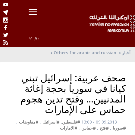
أخبار
Others for arabic and russian
صحف عربية: إسرائيل تبني
كيانا في سوريا بحجة إغاثة
المدنيين... وفتح تدين هجوم
حماس على الإمارات
09.09.2013 - 13:00
#فلسطين
,
#اسرائيل
,
#مفاوضات
,
#سوريا
,
#فتح
,
#حماس
,
#الامارات