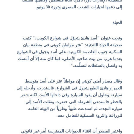
للشقيقة الإمارات دورا تآمريا تجاه فلسطين وقضيتها مستندا
إلى دعمها لخيارات الشعب المصري وثورة 30 يونيو.
الحياة
وتحت عنوان "
أسد هادئ يتجوّل في شوارع الكويت،
" كتبت
صحيفة الحياة اللندنية: "عثر مواطن كويتي في منطقة بيان
السكنية جنوب العاصمة الكويتية، على أسد يتجول في الشوارع
بعدما هرب من بيت صاحبه الأصلي، فما كان منه إلا أن أمسك
به واتصل بالسلطات لتسلّمه."
وقال مصدر أمني كويتي إن مواطناً عثر على أسد متوسط
العمر و هادئ الطبع يتجول في الشوارع، فاستدرجه وأدخله إلى
سيارته وحاول أن يقود السيارة وفي داخلها الأسد، لكنه شعر
بالخطر فاستدعى الشرطة التي حضرت ونقلت الأسد إلى
سيارة النجدة، ثم استدعت طبيباً بيطرياً من الهيئة العامة
للزراعة والثروة السمكية للتعامل معه.
واعتبر المصدر أن اقتناء الحيوانات المفترسة أمر غير قانوني